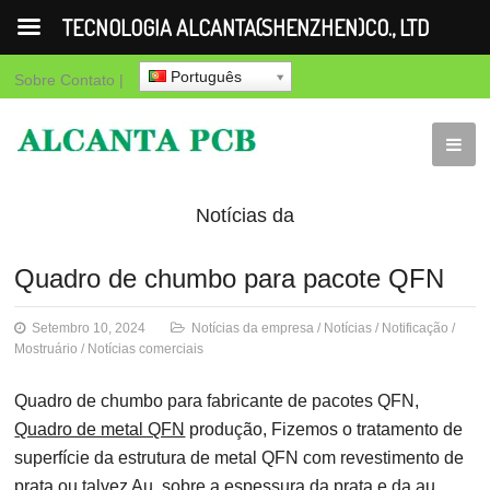
TECNOLOGIA ALCANTA(SHENZHEN)CO., LTD
Português
Sobre
Contato
|
Notícias da
empresa
Notícias
Notificação
Mos
Quadro de chumbo para pacote QFN
comerciais
Setembro 10, 2024
Notícias da empresa
/
Notícias
/
Notificação
/
Mostruário
/
Notícias comerciais
Quadro de chumbo para fabricante de pacotes QFN,
Quadro de metal QFN
produção, Fizemos o tratamento de
superfície da estrutura de metal QFN com revestimento de
prata ou talvez Au, sobre a espessura da prata e da au,