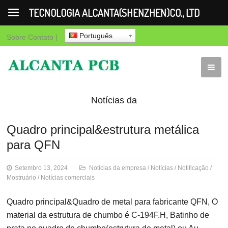
TECNOLOGIA ALCANTA(SHENZHEN)CO., LTD
Português
Sobre
Contato
|
Notícias da
empresa
Notícias
Notificação
Mos
Quadro principal&estrutura metálica
para QFN
comerciais
Setembro 13, 2024
Notícias da empresa
/
Notícias
/
Notificação
/
Mostruário
/
Notícias comerciais
Quadro principal&Quadro de metal para fabricante QFN, O
material da estrutura de chumbo é C-194F.H, Batinho de