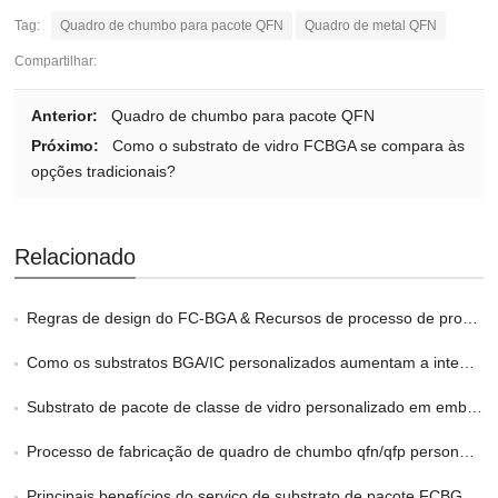
Tag:
Quadro de chumbo para pacote QFN
Quadro de metal QFN
Compartilhar:
Anterior:
Quadro de chumbo para pacote QFN
Próximo:
Como o substrato de vidro FCBGA se compara às
opções tradicionais?
Relacionado
Regras de design do FC-BGA & Recursos de processo de produção
Como os substratos BGA/IC personalizados aumentam a integridade do sinal
Substrato de pacote de classe de vidro personalizado em embalagens 2.5D e 3D
Processo de fabricação de quadro de chumbo qfn/qfp personalizado
Principais benefícios do serviço de substrato de pacote FCBGA personalizado no HPC