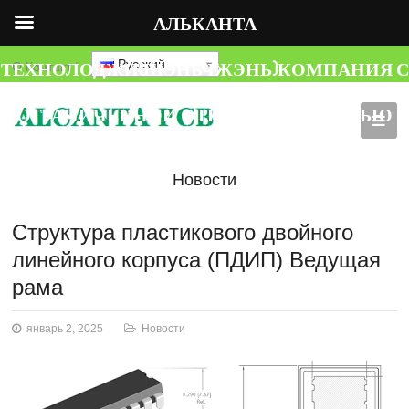
АЛЬКАНТА
ТЕХНОЛОДЖИ(ШЭНЬЧЖЭНЬ)КОМПАНИЯ С
Русский
О
Контакт
|
ОГРАНИЧЕННОЙ ОТВЕТСТВЕННОСТЬЮ
Новости
Структура пластикового двойного
линейного корпуса (ПДИП) Ведущая
рама
январь 2, 2025
Новости