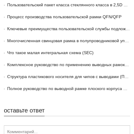
Пользовательский пакет класса стеклянного класса в 2,5D и 3D -упаковке
Процесс производства пользовательской рамки QFN/QFP
Ключевые преимущества пользовательской службы подложки пакета FCBGA в HPC
Многочисленная свинцовая рамка в полупроводниковой упаковке объяснена
Что такое малая интегральная схема (SEC)
Комплексное руководство по применению выводных рамок TSOP/LOC
Структура пластикового носителя для чипов с выводами (ПЛКК) Ведущая рама
Полное руководство по выводной рамке плоского корпуса Thin Quad
оставьте ответ