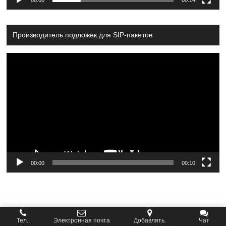
00:00
00:14
Производитель подложек для SIP-пакетов
Video
Player
00:00
00:10
Тел..
Электронная почта
Добавлять.
Чат