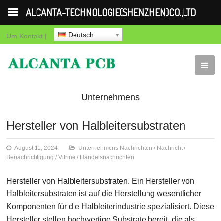
ALCANTA-TECHNOLOGIE(SHENZHEN)CO.,LTD
Deutsch
Um
Kontakt
|
Unternehmens
Nachrichten
Nachricht
Benachricht
Hersteller von Halbleitersubstraten
August 11, 2024
Unternehmens Nachrichten
/
Nachricht
/
Benachrichtigung
/
Vitrine
/
Handelsnachrichten
Hersteller von Halbleitersubstraten. Ein Hersteller von
Halbleitersubstraten ist auf die Herstellung wesentlicher
Komponenten für die Halbleiterindustrie spezialisiert. Diese
Hersteller stellen hochwertige Substrate bereit, die als