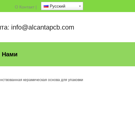
Русский
О
Контакт
|
та: info@alcantapcb.com
С Нами
нствованная керамическая основа для упаковки