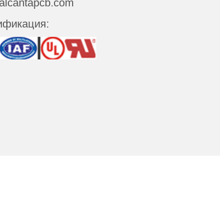
 alcantapcb.com
ификация:
Связаться с нами