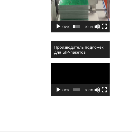
00:00
00:14
Производитель подложек
для SIP-пакетов
Video
Player
00:00
00:10