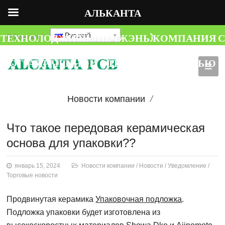
АЛЬКАНТА
ТЕХНОЛОДЖИ(ШЭНЬЧЖЭНЬ)КОМПАНИЯ С
Русский
О
Контакт
|
ОГРАНИЧЕННОЙ ОТВЕТСТВЕННОСТЬЮ
Новости компании
Новости
Что такое передовая керамическая
основа для упаковки??
Уведомление
январь 15, 2024
Новости компании
/
Новости
/
Уведомление
/
Торговые новости
Торговые новости
Продвинутая керамика
Упаковочная подложка
.
Подложка упаковки будет изготовлена ​​из