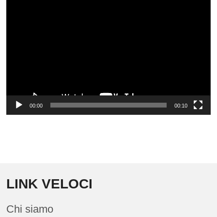
Video
Player
00:00
00:10
LINK VELOCI
Chi siamo