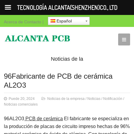
TECNOLOGÍA ALCANTA(SHENZHEN)CO., LTD
Español
Acerca de
Contacto
|
Noticias de la
empresa
Noticias
Notificación
No
96Fabricante de PCB de cerámica
AL2O3
comerciales
Puede 20, 2024
Noticias de la empresa
/
Noticias
/
Notificación
/
Noticias comerciales
96AL2O3
PCB de cerámica
El fabricante se especializa en
la producción de placas de circuito impreso hechas de 96%