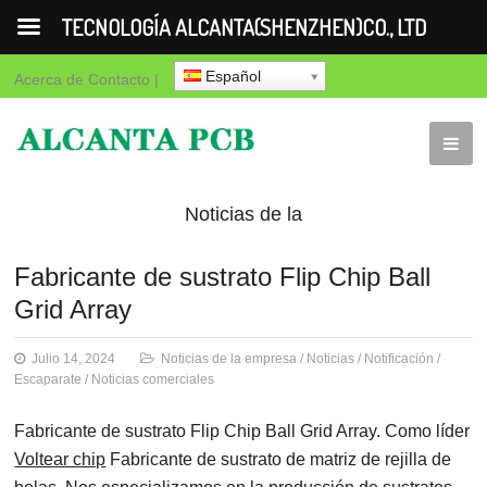
TECNOLOGÍA ALCANTA(SHENZHEN)CO., LTD
Español
Acerca de
Contacto
|
Noticias de la
empresa
Noticias
Notificación
Es
Fabricante de sustrato Flip Chip Ball
Grid Array
comerciales
Julio 14, 2024
Noticias de la empresa
/
Noticias
/
Notificación
/
Escaparate
/
Noticias comerciales
Fabricante de sustrato Flip Chip Ball Grid Array. Como líder
Voltear chip
Fabricante de sustrato de matriz de rejilla de