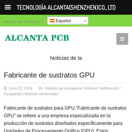
TECNOLOGÍA ALCANTA(SHENZHEN)CO., LTD
Español
Acerca de
Contacto
|
Noticias de la
empresa
Noticias
Notificación
Es
Fabricante de sustratos GPU
comerciales
Junio 22, 2024
Noticias de la empresa
/
Noticias
/
Notificación
/
Escaparate
/
Noticias comerciales
Fabricante de sustratos para GPU.”Fabricante de sustratos
GPU” se refiere a una empresa especializada en la
producción de sustratos diseñados específicamente para
Unidades de Procesamiento Gráfico (GPU). Estos