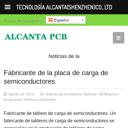
TECNOLOGÍA ALCANTA(SHENZHEN)CO., LTD
Español
Acerca de
Contacto
|
Noticias de la
empresa
Noticias
Notificación
Es
Fabricante de la placa de carga de
semiconductores
comerciales
Agosto 26, 2024
Noticias de la empresa
/
Noticias
/
Notificación
/
Escaparate
/
Noticias comerciales
Fabricante de tablero de carga de semiconductores. Un
fabricante de tableros de carga de semiconductores se