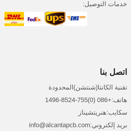
خدمات التوصيل:
اتصل بنا
تقنية الكانتا(شنتشن)المحدودة
هاتف:+086 (0)755-8524-1496
سكايب:هنريتشيناز
بريد إلكتروني:info@alcantapcb.com