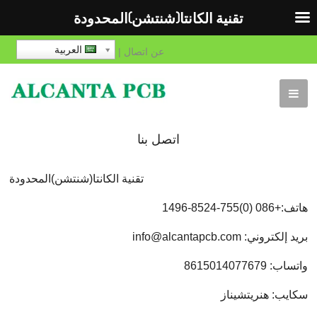
تقنية الكانتا(شنتشن)المحدودة
العربية
عن
اتصال
|
اتصل بنا
تقنية الكانتا(شنتشن)المحدودة
هاتف:+086 (0)755-8524-1496
بريد إلكتروني: info@alcantapcb.com
واتساب: 8615014077679
سكايب: هنريتشيناز