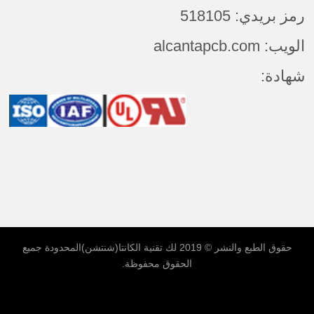
رمز بريدي: 518105
الويب: alcantapcb.com
شهادة:
حقوق الطبع والنشر © 2019 لك
تقنية الكانتا(شنتشن)المحدودة
جميع
الحقوق محفوظة.