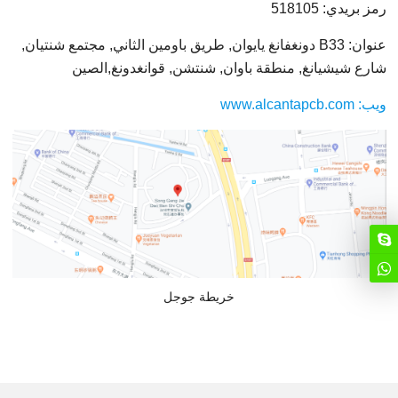
رمز بريدي: 518105
عنوان: B33 دونغفانغ يايوان, طريق باومين الثاني, مجتمع شنتيان,
شارع شيشيانغ, منطقة باوان, شنتشن, قوانغدونغ,الصين
ويب: www.alcantapcb.com
خريطة جوجل