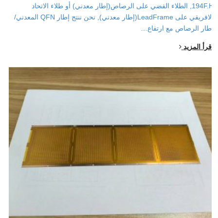
194F.H, الطلاء الفضي على الرصاص(إطار معدني) أو طلاء الاتحاد
الافريقي على LeadFrame(إطار معدني), نحن ننتج إطار QFN المعدني/
إطار الرصاص مع ارتفاع…
اقرأ المزيد