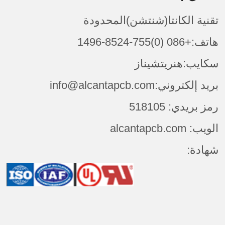
تقنية الكانتا(شنتشن)المحدودة
هاتف:+086 (0)755-8524-1496
سكايب:هنريتشيناز
بريد إلكتروني:info@alcantapcb.com
رمز بريدي: 518105
الويب: alcantapcb.com
شهادة: