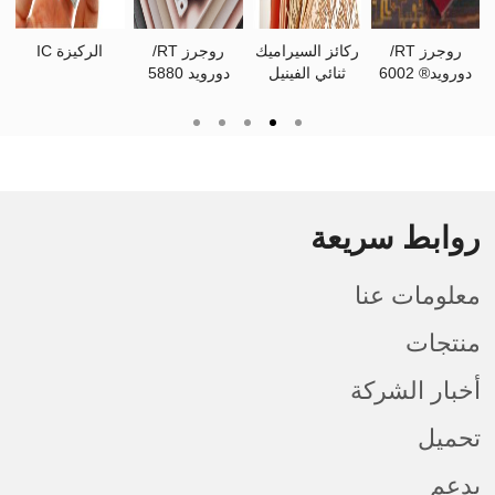
ركيزة IC
ركائز FC-BGA
استفسار ثنائي
جزءا لا يتجزأ من
تصنيع
الفينيل متعدد
ثنائي الفينيل
الفيني
الكلور
متعدد الكلور
الكلور
المكون
روابط سريعة
معلومات عنا
منتجات
أخبار الشركة
تحميل
يدعم