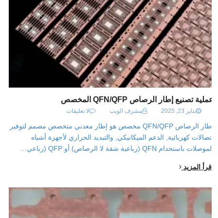
عملية تصنيع إطار الرصاص QFN/QFP المخصص
يناير 23, 2025
مشرف الويب
لا تعليقات
إطار الرصاص QFN/QFP مخصص هو إطار معدني متخصص مصمم لتوفير
اتصالات كهربائية, الدعم الميكانيكي, والتبديد الحراري لأجهزة أشباه
الموصلات باستخدام QFN (رباعية شقة لا الرصاص) أو QFP (رباعي…
اقرأ المزيد