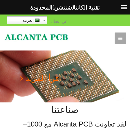
تقنية الكانتا(شنتشن)المحدودة
العربية
عن
اتصال
|
اقرأ المزيد
صناعتنا
لقد تعاونت Alcanta PCB مع 1000+