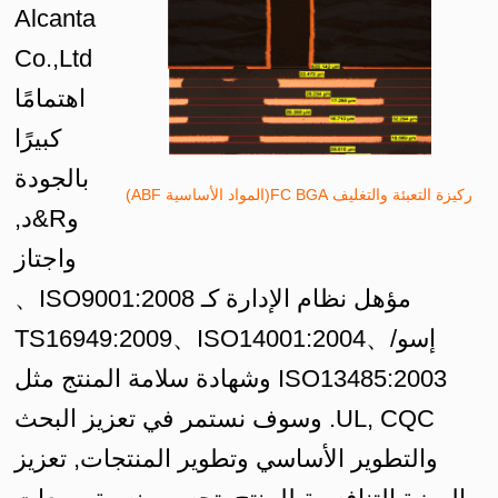
Alcanta
Co.,Ltd
اهتمامًا
كبيرًا
بالجودة
ركيزة التعبئة والتغليف FC BGA(المواد الأساسية ABF)
وR&د,
واجتاز
مؤهل نظام الإدارة كـ ISO9001:2008、
إسو/TS16949:2009、ISO14001:2004、
ISO13485:2003 وشهادة سلامة المنتج مثل
UL, CQC. وسوف نستمر في تعزيز البحث
والتطوير الأساسي وتطوير المنتجات, تعزيز