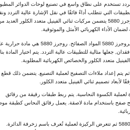
الية التردد تستخدم على نطاق واسع في تصنيع لوحات الدوائر المطب
طبيقات التي تتطلب أداءً فائقًا في نقل الإشارة عالية التردد ون
الإشارة عالية السرعة. عملية تصنيع روجرز 5880 يتضمن مركبات ثنائي الفينيل متعدد الكلور العديد م
مان الأداء الكهربائي الأمثل والموثوقية.
: تبدأ العملية باختيار دقيق لروجرز 5880 المواد الصفائح. روجرز 5880 هي مادة 
, جعلها مثالية للتطبيقات عالية التردد. يتم اختيار المادة بناء
فينيل متعدد الكلور والخصائص الكهربائية المطلوبة.
 روجرز المحددة 5880 ثم يتم إعداد ملاءات التصفيح لعملية التصنيع. يتضمن ذلك قطع
لأبعاد تصميم ثنائي الفينيل متعدد الكلور.
زة لعملية الكسوة النحاسية. يتم ربط طبقات رقيقة من رقائق
لى جانبي روجرز 5880 صفائح صفح باستخدام مادة لاصقة. يعمل رقائق النحاس كطبقة م
: روجرز المغطى بالنحاس 5880 ثم تتعرض الركيزة لعملية تُعرف باسم زخرفة الدائرة.