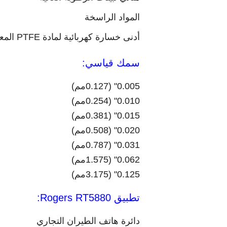
المواد الراسخة
أدنى خسارة كهربائية لمادة PTFE المعززة
سمك قياسي:
0.005" (0.127مم)
0.010" (0.254مم)
0.015" (0.381مم)
0.020" (0.508مم)
0.031" (0.787مم)
0.062" (1.575مم)
0.125" (3.175مم)
تطبيق Rogers RT5880:
دائرة هاتف الطيران التجاري