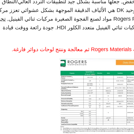
دان عازل منخفض, جعلها مناسبة بشكل جيد لتطبيقات التردد العالي/النطاق
العريض. المساعدة في الحفاظ على توحيد DK هي الألياف الدقيقة الموجهة بشكل عشوائي تعزز 
تج
. مركبات ثنائي الفينيل متعدد الكلور HDI. جودة رائعة ووقت قيادة
ة.