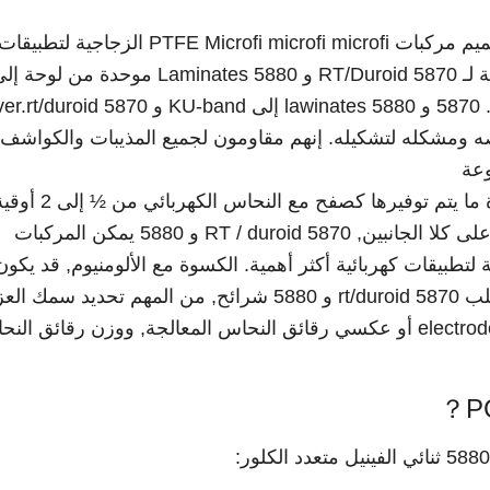
تم تصميم مركبات PTFE Microfi microfi microfi الزجاجي
Scripline و Mi Crostrip.. الثابت العازلة لـ RT/Duroid 5870 و 5880 Laminates موحدة من لوحة
laminat بسهولة, قصه ومشكله لتشكيله. إنهم مقاومون لجميع المذيبات والكواشف
وعة
دوائر أو في حواف وثقوب الطلاء. عادة ما يتم ت
لتطبيقات كهربائية أكثر أهمية. الكسوة مع الألومنيوم, قد يكون
النحاس أو النحاس أيضًا محددة. عند طلب rt/duroid 5870 و 5880 شرائح, من المهم تحديد سمك
الكهربائي, تسامح, تدحرجت, electrodeposited أو عكسي رقائق النحاس المعالجة, ووزن رقائق ا