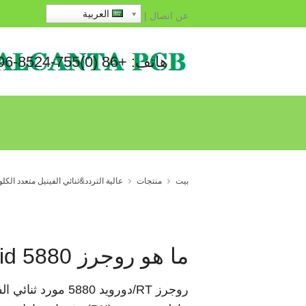
العربية
عن
اتصال
|
هاتف: +86 (0)755-8524-1496
بيت
منتجات
عالية التردد&ثنائي الفينيل متعدد الك
ما هو روجرز RT/Duroid 5880 ثنائي الفينيل متعدد الكلور?