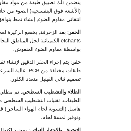
يتضمن ذلك تطبيق طبقة من مواد مقاوم
(الأشعة فوق البنفسجية) الضوء من خ
انتقائي مقاوم الضوء, إنشاء نمط يتوا
الحفر
: بعد الزخرفة, يخضع الركيزة لعم
etchants الكيميائية لحل المناطق 
بواسطة مقاوم الضوء المنقوش.
حفر
تصميم ثنائي الفينيل متعدد الكلور.
الطلاء والتشطيب السطحي
: تم مطلي 
الطبقات. تقنيات التشطيب السطحي مثل 
هاسل (التسوية لحام الهواء الساخن) ق
وتوفير لمسة لحام.
التفتيش والاختبار النهائي