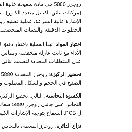
روجرز 5880 هي مادة صفيحة ع
(مركبات ثنائي الفينيل متعدد الكلور) للت
الخطوات الدقيقة والتقنيات المتخصصة لض
اختيار المواد
الأداء مع ثابت عازلة منخفضة ومماس فقدان
على المتطلبات المحددة لتصميم ثنائي ال
تحضير الركيزة
:
الصفح في الحجم والشكل المطلوب وفقًا 
الكسوة النحاسية
: التالي, يخضع الركي
النحاس ع
ل PCB, السماح بتوجيه الإشارات الكهربائية.
نزاع الدائرة