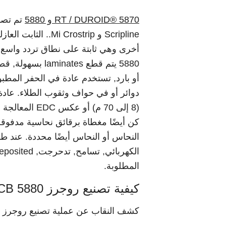
RT / DUROID® 5870 و 5880
5880 يتم قطع es
أو بارد, تستخدم عادة في الحفر المطب
(8 إلى 70 م) أو عكس EDC المعالجة على كلا الجانبين, RT / duroid 5870 و 5880 يمكن المركبات
كن أيضًا مغطاة برقائق نحاسية مدفوقة 
المطلوبة.
كيفية تصنيع روجرز 5880 PCB？
كشف النقاب عن عملية تصنيع روجرز 5880 ثنائي الفينيل متعدد الكلور: