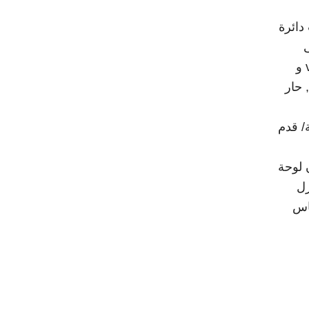
ة لتطبيقات دائرة
 إلى
أخرى وهي ثابتة على نطاق تردد واسع. 5870 و 5880 lawinates إلى KU-band و ver.rt/duroid 5870 و
, حار
وفيرها كصفح مع النحاس الكهربائي من ½ إلى 2 أوقية/ قدم
 لوحة
 العزل
لنحاس