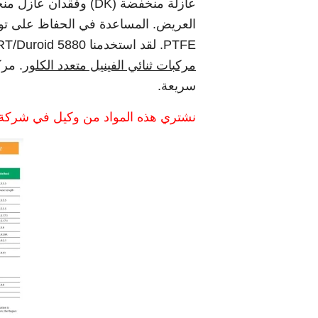
عازلة منخفضة (DK) وفق
PTFE. لقد استخدمنا Rogers RT/Duroid 5880 مواد لصنع الفجوة الصغيرة مركبات ثنائي الفينيل,
مركبات ثنائي الفينيل متعدد الكلور
سريعة.
نشتري هذه المواد من وكيل في شركة Rogers Materials ثم معالجة وننتج لوحات دوائر فارغ