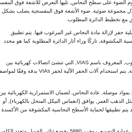
 الضوء على سطح النحاس, تليها التعرض للأشعة فوق البنفس
لال مجموعة ضوئية. ضوء الأشعة فوق البنفسجية يصلب بشكل
فق مع تخطيط الدائرة المطلوب.
لية حفر لإزالة مادة النحاس غير المرغوب فيها. يتم تطبيق
النحاسية المكشوفة, تاركًا وراء آثار الدائرة المطلوبة كما هو محدد
: يتم إجراء الحفر الدقيق لإنشاء ثقوب, المعروف باسم VIAS, التي تنشئ اتصالات كهربائية بين
طبقات مختلفة من PCB. عالية السرعة, يتم استخدام آلات الحفر الآلية لحفر VIAs بدقة و
بمواد موصلة, عادة النحاس, لضمان الاستمرارية الكهربائية بين
الذهب الغمر, يوافق (انغماس النيكل المنحل بالكهرباء), أو
د يتم تطبيقها لحماية الأسطح النحاسية المكشوفة من الأكسدة
: بمجرد اكتمال عملية التصنيع, روجرز 5880 يخضع ثنائي الفينيل متعدد الكلور