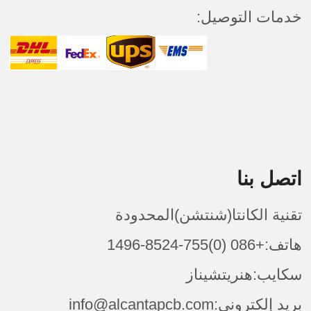
خدمات التوصيل:
اتصل بنا
تقنية الكانتا(شنتشن)المحدودة
هاتف:+086 (0)755-8524-1496
سكايب:هنريتشيناز
بريد إلكتروني:info@alcantapcb.com