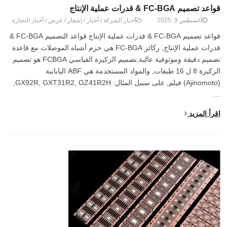
قواعد تصميم FC-BGA & قدرات عملية الإنتاج
أغسطس 9, 2025
أخبار الشركة
/
أخبار
/
إشعار
/
عرض
/
أخبار التجارة
قواعد تصميم FC-BGA & قدرات عملية الإنتاج قواعد التصميم FC-BGA &
قدرات عملية الإنتاج, ركائز FC-BGA هي حزم أشباه الموصلات مع قاعدة
تصميم دقيقة وموثوقية عالية,تصميم الركيزة القياسي FCBGA هو تصميم
الركيزة 8 ل 16 طبقات, والمواد المستخدمة هي ABF اليابانية
(Ajinomoto) فيلم, على سبيل المثال: GX92R, GXT31R2, GZ41R2H,
…
اقرأ المزيد