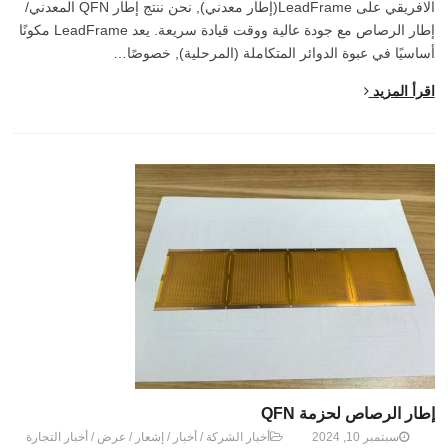
الافريقي على LeadFrame(إطار معدني), نحن ننتج إطار QFN المعدني/
إطار الرصاص مع جودة عالية ووقت قيادة سريعة. يعد LeadFrame مكونًا
أساسيًا في عبوة الدوائر المتكاملة (المرحلية), خصوصًا…
اقرأ المزيد
إطار الرصاص لحزمة QFN
سبتمبر 10, 2024
أخبار الشركة
/
أخبار
/
إشعار
/
عرض
/
أخبار التجارة