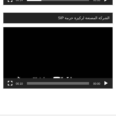
00:14
00:00
الشركة المصنعة لركيزة حزمة SIP
Video
Player
00:10
00:00