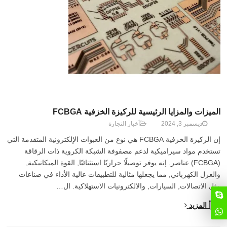
الميزات والمزايا الرئيسية للركيزة الخزفية FCBGA
ديسمبر 3, 2024
أخبار التجارة
إن الركيزة الخزفية FCBGA هي نوع من العبوات الإلكترونية المتقدمة التي
تستخدم مواد سيراميكية لدعم مصفوفة الشبكة الكروية ذات الرقاقة
(FCBGA) عناصر. إنه يوفر توصيلًا حراريًا استثنائيًا, القوة الميكانيكية,
والعزل الكهربائي, مما يجعلها مثالية للتطبيقات عالية الأداء في صناعات
مثل الاتصالات, السيارات, والالكترونيات الاستهلاكية. ال…
اقرأ المزيد