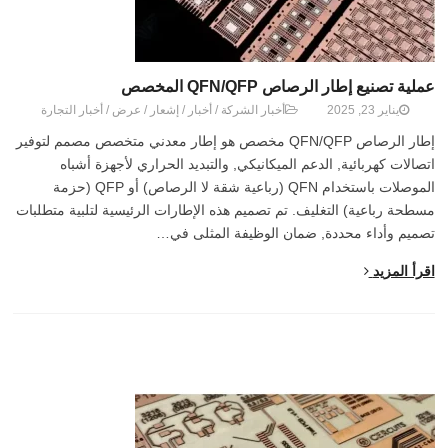
عملية تصنيع إطار الرصاص QFN/QFP المخصص
يناير 23, 2025
أخبار الشركة
/
أخبار
/
إشعار
/
عرض
/
أخبار التجارة
إطار الرصاص QFN/QFP مخصص هو إطار معدني متخصص مصمم لتوفير
اتصالات كهربائية, الدعم الميكانيكي, والتبديد الحراري لأجهزة أشباه
الموصلات باستخدام QFN (رباعية شقة لا الرصاص) أو QFP (حزمة
مسطحة رباعية) التغليف. تم تصميم هذه الإطارات الرئيسية لتلبية متطلبات
تصميم وأداء محددة, ضمان الوظيفة المثلى في…
اقرأ المزيد