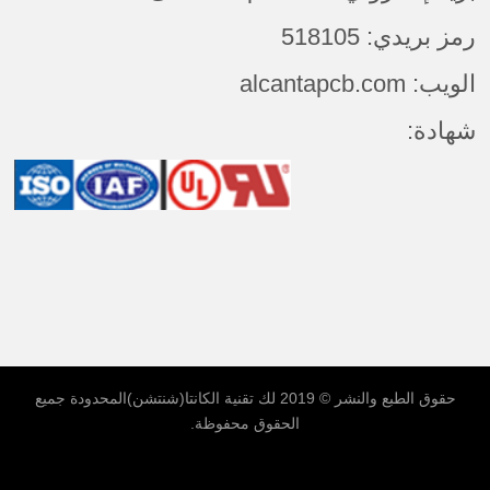
رمز بريدي: 518105
الويب: alcantapcb.com
شهادة:
حقوق الطبع والنشر © 2019 لك
تقنية الكانتا(شنتشن)المحدودة
جميع
الحقوق محفوظة.