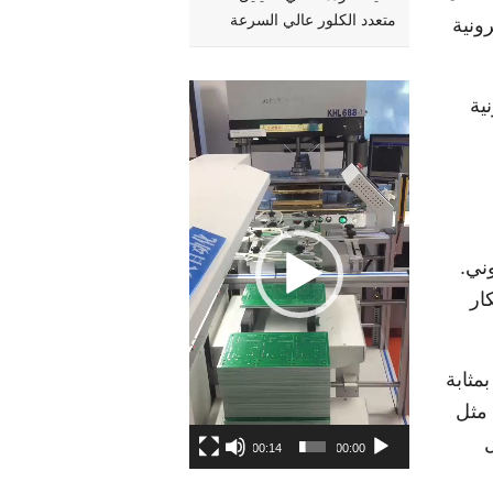
متعدد الكلور عالي السرعة
رونية
Video
نية
Player
وني.
ار
اً, فهو بمثابة
 مثل
ل
00:14
00:00