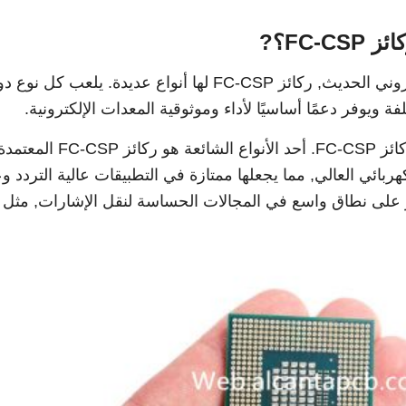
FC-؟?
كتقنية متقدمة في مجال التصنيع الإلكتروني الحديث, ركائز FC-CSP لها أنواع عديدة. يلعب كل نوع
ة ويوفر دعمًا أساسيًا لأداء وموثوقية المعدات الإلكترونية.
أولاً, دعنا نستكشف الأنواع الرئيسية لركائز FC-CSP. أحد الأنوا
كهربائي العالي, مما يجعلها ممتازة في التطبيقات عالية التردد وع
ز على نطاق واسع في المجالات الحساسة لنقل الإشارات, مثل