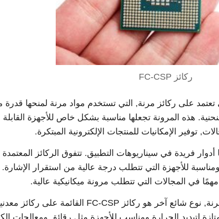
ركائز FC-CSP
نوع آخر هو ركائز FC-CSP التي تعتمد على ركائز مرنة, التي تستخدم مواد مرنة لمنحها قدرة
نحنية. هذه المرونة تجعلها مناسبة بشكل خاص للأجهزة القابلة
ت, توفير الإمكانيات للمنتجات الإلكترونية المبتكرة.
واع المختلفة من ركائز FC-CSP لها أدوار فريدة في سيناريوهات التطبيق. تتفوق الركائز المعتم
 ومناسبة للأجهزة التي تتطلب درجة عالية من استقرار الإشارة.
مهمًا في المجالات التي تتطلب مرونة ميكانيكية عالية.
بالإضافة إلى المواد العازلة والركائز المرنة, نوع شائع آخر هو ركائز FC-CSP القائمة على ركائز 
تازة لتبديد الحرارة ومناسب للأجهزة مثل رقائق ومعالجات الكم