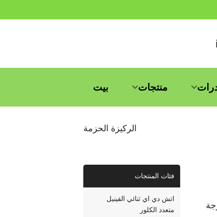
درات
منتجات
بيت
الركيزة الحزمة
فئات المنتجات
اتش دي اي ثنائي الفينيل
كيزة حزمة FC-CSP ذات درجة
متعدد الكلور