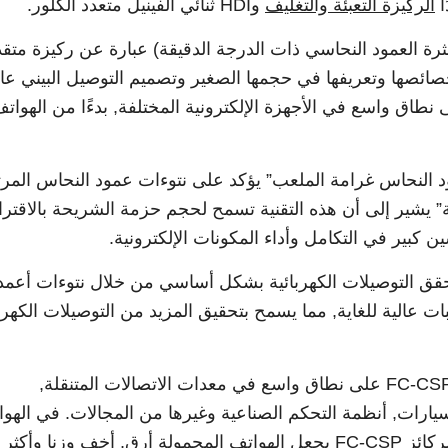
ا
الركيزة التعبئة والتغليف
وHDI ثنائي الفينيل متعدد الكلور.
 مقياس عثرة العمود النحاسي ذات الدرجة الدقيقة) عبارة عن ركيزة متق
خصائصها وتعريفها في حجمها الصغير وتصميم التوصيل البيني عا
ى نطاق واسع في الأجهزة الإلكترونية المختلفة, بدءًا من الهوات
 FC-CSP, “عثرة عمود النحاس غرامة الملعب” يؤكد على نتوءات عمود النحاس المر
ة” يشير إلى أن هذه التقنية تسمح لحجم حزمة الشريحة بالاقتر
بير في التكامل وأداء المكونات الإلكترونية.
ق التوصيلات الكهربائية بشكل أساسي من خلال نتوءات أعمد
ت عالية للغاية, مما يسمح بتحقيق المزيد من التوصيلات الكهربا
في التطبيقات العملية, تُستخدم ركائز FC-CSP على نطاق واسع في معدات الاتصالات المتنقلة,
السيارات, أنظمة التحكم الصناعية وغيرها من المجالات. في الهو
الذكية, التكامل العالي والأداء المتفوق لركائز FC-CSP يجعل الهواتف المحمولة أرق, أخف وزنا 