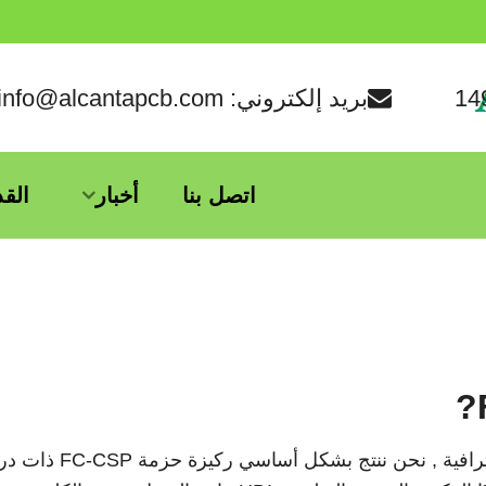
بريد إلكتروني: info@alcantapcb.com
اتصل بنا
أخبار
الق
الشركة المصنعة لركائز FC-CSP الاحترافية , نحن ننتج بشكل أساسي ر