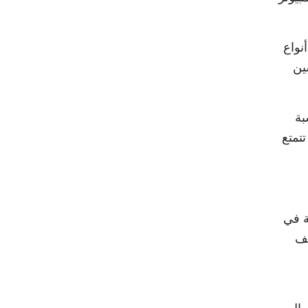
 أنواع
ين
ر نوع ركائز FC-CSP المناسبة
ات محددة أحد المفاتيح لتعزيز التقدم التكنولوجي. هذه المرونة والانتقائية تجعل ركائز FC-CSP تتمتع
صة في
كائز FC-CSP وتغليف IC, الكشف