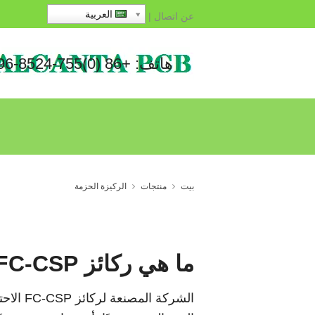
العربية
عن
اتصال
|
هاتف: +86 (0)755-8524-1496
بيت
منتجات
الركيزة الحزمة
ما هي ركائز FC-CSP?