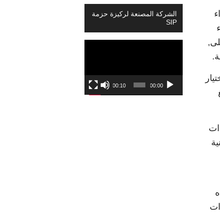
ء
الشركة المصنعة لركيزة حزمة
SIP
لى,
Video
ة.
Player
ختيار
00:10
00:00
لمعدات
ية
ه
ات