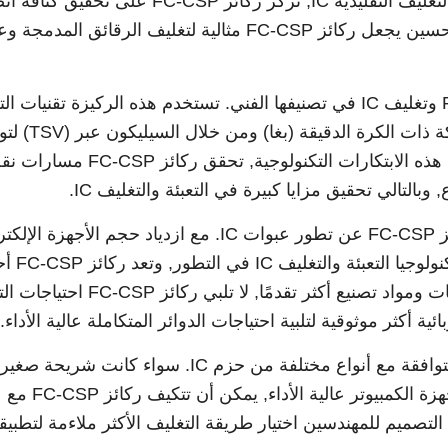
بالشريحة. بالمقارنة مع طرق التعبئة والتغليف التقليدية IC, تركز ركائز FC-CSP على تح
أعلى في أصغر مساحة ممكنة. هذا التحسين يجعل ركائز FC-CSP مثالية لتغليف الرقائق المدم
يكمن جوهر العلاقة بين ركائز FC-CSP وتغليف IC في تصنيفها الفني. تستخدم هذه الركيزة تقنيات 
والتغليف المتقدمة مثل مصفوفة الشبكة ذات الكرة الدقيق
تكامل وأداء أعلى لتغليف IC. من خلال هذه الابتكارات التكنولوجية, تحقق ركائز FC-CSP
التالي تحقيق مزايا كبيرة في التعبئة والتغليف IC.
لا يمكن فصل التطور التكنولوجي لركائز FC-CSP عن تطور عبوات IC. مع ازدياد حجم الأجهزة
وصغر حجمها ووزنها الخفيف, تستمر تكنولوجيا التعبئة و
الابتكارات التالية. من خلال إدخال عمليات ومواد تصنيع أكثر تقدمًا, لا تل
 أكثر موثوقية لتلبية احتياجات الدوائر المتكاملة عالية الأداء.
كما أن مرونة ركائز FC-CSP تجعلها متوافقة مع أنواع مختلفة من حزم IC. سواء كانت شريحة ص
للأجهزة المحمولة أو شريحة معقدة لأجهزة الكمبيوتر عالية الأداء, يمكن أن تتكيف ركائز FC-CSP مع
 التصميم للمهندسين اختيار طريقة التغليف الأكثر ملاءمة لتطبيق