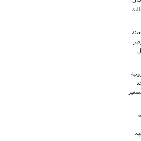
قيق كثافة اتصال
جة وعالية
التعبئة
ة (بغا) ومن خلال السيليكون عبر (TSV) لتوفير
 مسارات نقل
 الإلكترونية
التغليف IC في التطور, وتعد ركائز FC-CSP أحد
بي ركائز FC-CSP احتياجات التصغير
غيرة
هم