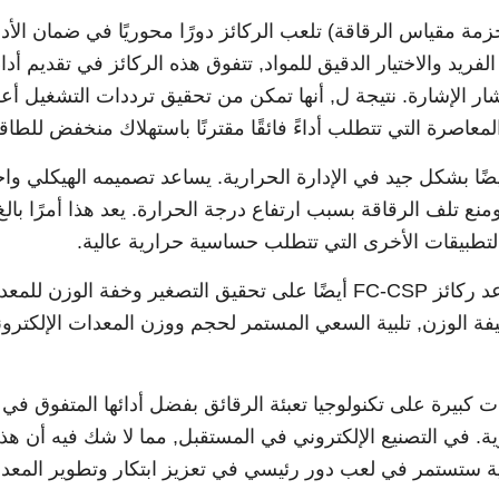
مة مقياس الرقاقة) تلعب الركائز دورًا محوريًا في ضمان الأدا
لفريد والاختيار الدقيق للمواد, تتفوق هذه الركائز في تقديم أداء
تشار الإشارة. نتيجة ل, أنها تمكن من تحقيق ترددات التشغيل أع
عاصرة التي تتطلب أداءً فائقًا مقترنًا باستهلاك منخفض للطاق
اً عن ذلك, تعمل ركائز FC-CSP أيضًا بشكل جيد في الإدارة الحرارية. يساعد تصميمه الهيكلي وا
نع تلف الرقاقة بسبب ارتفاع درجة الحرارة. يعد هذا أمرًا بالغ
والتطبيقات الأخرى التي تتطلب حساسية حرارية عالية.
أثناء عملية تغليف الرقائق بأكملها, تساعد ركائز FC-CSP أيضًا على تحقيق التصغير وخفة الوزن ل
 الوزن, تلبية السعي المستمر لحجم ووزن المعدات الإلكترون
خلت ركائز FC-CSP تحسينات كبيرة على تكنولوجيا تعبئة الرقائق بفضل أدائها المتفوق في
ارية. في التصنيع الإلكتروني في المستقبل, مما لا شك فيه أن هذ
ارية ستستمر في لعب دور رئيسي في تعزيز ابتكار وتطوير المعد