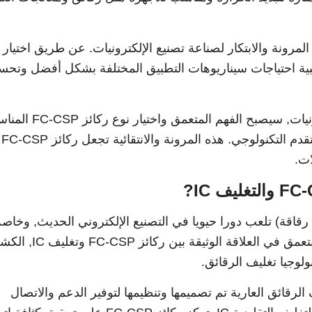
ن تنوع ركائز FC-CSP يجلب المرونة والابتكار لصناعة تصنيع الإلكترونيات. عن طريق اختيار
بية احتياجات سيناريوهات التطبيق المختلفة بشكل أفضل وتحس
في هذا العصر المتطور لتصنيع الإلكترونيات, سيصبح الفهم المتعمق واختيا
لتطبيق
ت.
ة والتغليف رقاقة) تلعب دورا حيويا في التصنيع الإلكتروني الحديث, وخا
الدوائر المتكاملة (إيك) التغليف. دعونا نتعمق في العلاقة الوثيقة بين ر
لوجيا تغليف الرقائق.
ز لتغليف الرقائق العارية تم تصميمها وتنظيمها لتوفير الدعم والاتصال