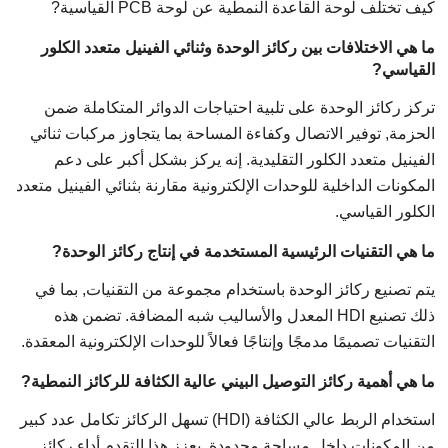
كيف تختلف لوحة القاعدة النمطية عن لوحة PCB القياسية?
ما هي الاختلافات بين ركائز الوحدة وثنائي الفينيل متعدد الكلور
القياسي?
تركز ركائز الوحدة على تلبية احتياجات الدوائر المتكاملة ضمن
الحزمة, توفير الاتصال وكفاءة المساحة بما يتجاوز مركبات ثنائي
الفينيل متعدد الكلور التقليدية. إنه يركز بشكل أكبر على دعم
المكونات الداخلية للوحدات الإلكترونية مقارنة بثنائي الفينيل متعدد
الكلور القياسي.
ما هي التقنيات الرئيسية المستخدمة في إنتاج ركائز الوحدة?
يتم تصنيع ركائز الوحدة باستخدام مجموعة من التقنيات, بما في
ذلك تصنيع HDI المعدل والأساليب شبه المضافة. تضمن هذه
التقنيات تصميمًا مدمجًا وإنتاجًا فعالاً للوحدات الإلكترونية المعقدة.
ما هي أهمية ركائز التوصيل البيني عالية الكثافة للركائز النمطية?
استخدام الربط عالي الكثافة (HDI) تسهل الركائز تكامل عدد كبير
من المكونات داخل مساحة محدودة. يعزز هذا التقدم أداء ركائز