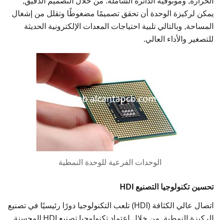
الحرارة, وموثوقية الدائرة الشاملة. من خلال التصميم الدقيق,
يمكن لركيزة الوحدة أن تحقق تصميمًا مضغوطًا وتقلل من إشغال
المساحة, وبالتالي تلبية احتياجات المعدات الإلكترونية الحديثة
للتصغير والأداء العالي.
الوحدات الفرعية للوحدة النمطية
تحسين تكنولوجيا التصنيع HDI
اتصال عالي الكثافة (HDI) تلعب التكنولوجيا دورًا رئيسيًا في تصنيع
الركيزة النمطية. من خلال اعتماد تكنولوجيا تصنيع HDI المحسنة,