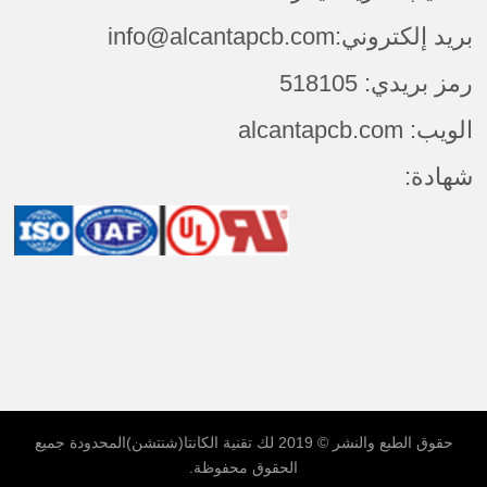
بريد إلكتروني:info@alcantapcb.com
رمز بريدي: 518105
الويب: alcantapcb.com
شهادة:
حقوق الطبع والنشر © 2019 لك
تقنية الكانتا(شنتشن)المحدودة
جميع
الحقوق محفوظة.