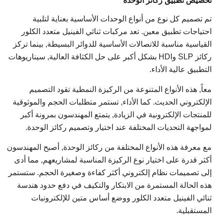
تخصيص تطبيق ركائز الوحدة
تم تصميم كل نوع من أنواع الوحدات الأساسية بعناية لتلبية
احتياجات تطبيق معين. تعد مركبات ثنائي الفينيل متعدد الكلور
القياسية مناسبة للاتصالات الأساسية للدوائر البسيطة, بينما تركز
ركائز SLP وHDI بشكل أكبر على حل الكثافة العالية, سيناريوهات
التطبيق عالية الأداء.
معاً, هذه الأنواع المتنوعة من الركيزة النمطية تقود التصميم
الإلكتروني الحديث. كما الأداء, تستمر متطلبات الحجم والموثوقية
للمنتجات الإلكترونية في الزيادة, يتمتع المهندسون بمرونة أكبر
لمواجهة التحديات المختلفة عند اختيار وتصميم ركائز الوحدة.
مع معرفة هذه الأنواع المختلفة من ركائز الوحدة, أصبح المهندسون
أكثر قدرة على اختيار نوع الركيزة المناسبة لمشاريعهم, مما أدى
إلى تصميمات نظام إلكتروني أكثر كفاءة وصغيرة الحجم. ستستمر
هذه الحالة المستمرة من الابتكار والتكيف في دفع حدود هندسة
ثنائي الفينيل متعدد الكلور ووضع أساس متين للإلكترونيات
المستقبلية.