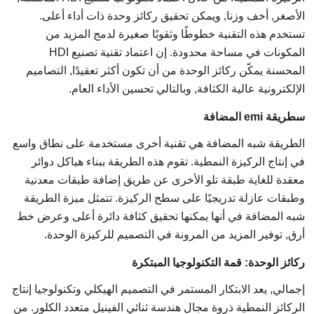
الأصغر, أخف وزنا, ويمكن تحقيق ركائز وحدة ذات أداء أعلى.
تستخدم هذه التقنية خطوطًا وثقوبًا صغيرة لدمج المزيد من
المكونات في مساحة محدودة. إن اعتماد تقنية تصنيع HDI
المحسنة يمكّن ركائز الوحدة من أن تكون أكثر تعقيدًا, التصاميم
الإلكترونية عالية الكثافة, وبالتالي تحسين الأداء العام.
س
طريقة emi المضافة
الطريقة شبه المضافة هي تقنية أخرى مستخدمة على نطاق واسع
في إنتاج الركيزة النمطية. تقوم هذه الطريقة ببناء هياكل دوائر
معقدة للغاية طبقة تلو الأخرى عن طريق إضافة طبقات معدنية
وطبقات عازلة تدريجيًا على سطح الركيزة. تتمثل ميزة الطريقة
شبه المضافة في أنها يمكنها تحقيق كثافة دائرة أعلى وعرض خط
أرق, توفير المزيد من المرونة في التصميم للركيزة الوحدة.
ركائز الوحدة: قمة التكنولوجيا المبتكرة
إجمالي, يعد الابتكار المستمر في التصميم الهيكلي وتكنولوجيا إنتاج
الركائز النمطية ذروة مجال هندسة ثنائي الفينيل متعدد الكلور. من