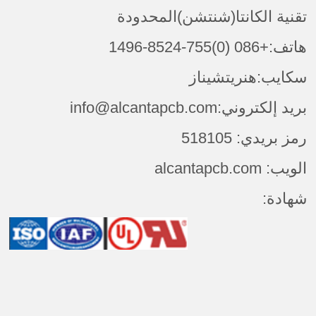
تقنية الكانتا(شنتشن)المحدودة
هاتف:+086 (0)755-8524-1496
سكايب:هنريتشيناز
بريد إلكتروني:info@alcantapcb.com
رمز بريدي: 518105
الويب: alcantapcb.com
شهادة: