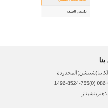
تكديس الطبقة
بنا
الكانتا(شنتشن)المحدودة
149
هنريتشيناز