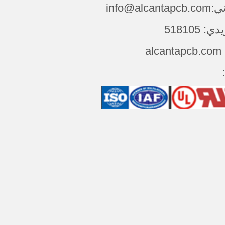
info@alca
 518105
al