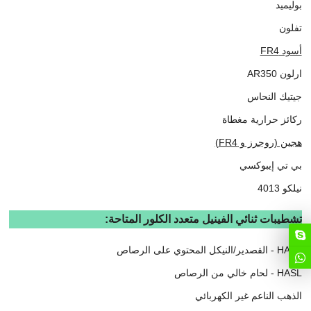
بوليميد
تفلون
أسود FR4
ارلون AR350
جيتيك النحاس
ركائز حرارية مغطاة
هجين (روجرز و FR4)
بي تي إيبوكسي
نيلكو 4013
تشطيبات ثنائي الفينيل متعدد الكلور المتاحة:
HASL - القصدير/النيكل المحتوي على الرصاص
HASL - لحام خالي من الرصاص
الذهب الناعم غير الكهربائي