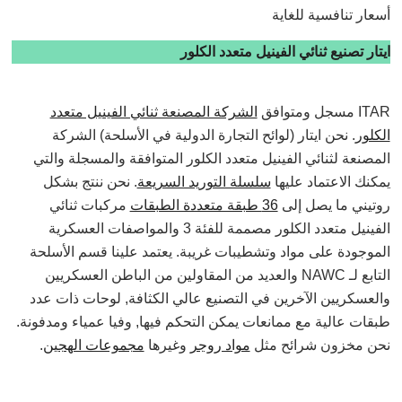
أسعار تنافسية للغاية
ايتار تصنيع ثنائي الفينيل متعدد الكلور
ITAR مسجل ومتوافق
الشركة المصنعة ثنائي الفينيل متعدد
الكلور
. نحن ايتار (لوائح التجارة الدولية في الأسلحة) الشركة
المصنعة لثنائي الفينيل متعدد الكلور المتوافقة والمسجلة والتي
يمكنك الاعتماد عليها
سلسلة التوريد السريعة
. نحن ننتج بشكل
روتيني ما يصل إلى
36 طبقة متعددة الطبقات
مركبات ثنائي
الفينيل متعدد الكلور مصممة للفئة 3 والمواصفات العسكرية
الموجودة على مواد وتشطيبات غريبة. يعتمد علينا قسم الأسلحة
التابع لـ NAWC والعديد من المقاولين من الباطن العسكريين
والعسكريين الآخرين في التصنيع عالي الكثافة, لوحات ذات عدد
طبقات عالية مع ممانعات يمكن التحكم فيها, وفيا عمياء ومدفونة.
نحن مخزون شرائح مثل
مواد روجر
وغيرها
مجموعات الهجين
.