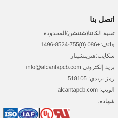
اتصل بنا
تقنية الكانتا(شنتشن)المحدودة
هاتف:+086 (0)755-8524-1496
سكايب:هنريتشيناز
بريد إلكتروني:info@alcantapcb.com
رمز بريدي: 518105
الويب: alcantapcb.com
شهادة: