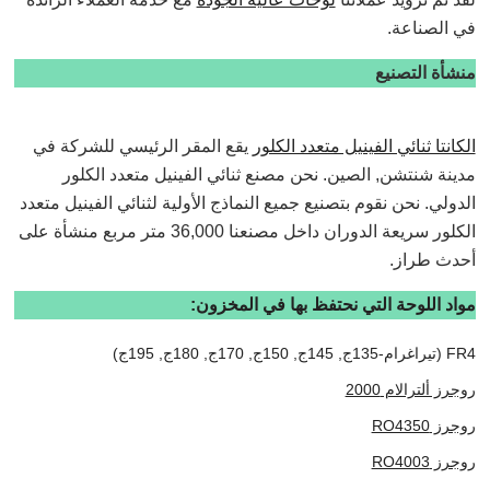
في الصناعة.
منشأة التصنيع
الكانتا ثنائي الفينيل متعدد الكلور
يقع المقر الرئيسي للشركة في
مدينة شنتشن, الصين. نحن مصنع ثنائي الفينيل متعدد الكلور
الدولي. نحن نقوم بتصنيع جميع النماذج الأولية لثنائي الفينيل متعدد
الكلور سريعة الدوران داخل مصنعنا 36,000 متر مربع منشأة على
أحدث طراز.
مواد اللوحة التي نحتفظ بها في المخزون:
FR4 (تيراغرام-135ج, 145ج, 150ج, 170ج, 180ج, 195ج)
روجرز ألترالام 2000
روجرز RO4350
روجرز RO4003