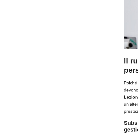
Il r
per
Poiché 
devono 
Lezion
un'alte
prestaz
Subst
gesti