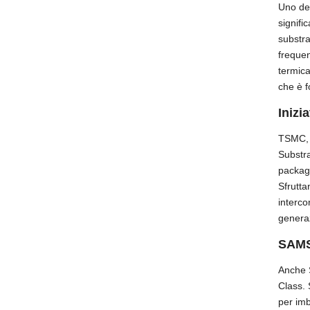
Uno dei
signifi
substra
frequen
termica
che è f
Inizi
TSMC, l
Substra
packagi
Sfrutta
interco
genera
SAMSU
Anche 
Class. 
per imb