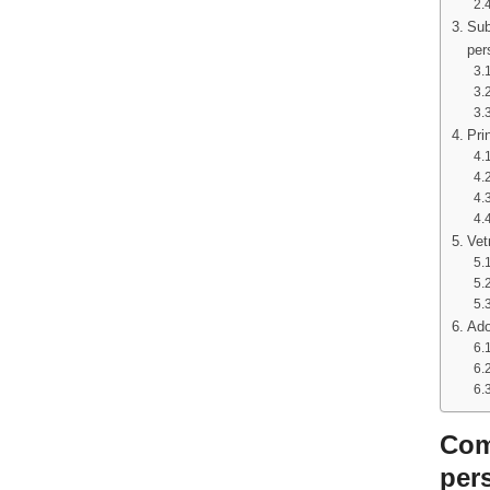
Sub
per
Pri
Vet
Ado
Com
per