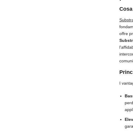
Cosa 
Substra
fondame
offre p
Substr
l'affid
interco
comuni
Princ
I vanta
Bass
perd
appl
Elev
gara