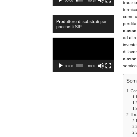
00:00
00:14
tradizi
termica
come un
Produttore di substrati per
perdita
pacchetti SIP
classe
ad alta
Video
investe
Player
di lavo
classe
semicon
00:00
00:10
Som
Com
Il 