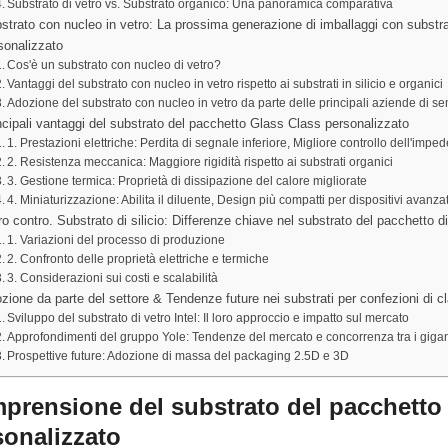
Substrato di vetro vs. Substrato organico: Una panoramica comparativa
strato con nucleo in vetro: La prossima generazione di imballaggi con substrat
sonalizzato
Cos'è un substrato con nucleo di vetro?
Vantaggi del substrato con nucleo in vetro rispetto ai substrati in silicio e organici
Adozione del substrato con nucleo in vetro da parte delle principali aziende di se
ncipali vantaggi del substrato del pacchetto Glass Class personalizzato
1. Prestazioni elettriche: Perdita di segnale inferiore, Migliore controllo dell'impe
2. Resistenza meccanica: Maggiore rigidità rispetto ai substrati organici
3. Gestione termica: Proprietà di dissipazione del calore migliorate
4. Miniaturizzazione: Abilita il diluente, Design più compatti per dispositivi avanzat
ro contro. Substrato di silicio: Differenze chiave nel substrato del pacchetto di
1. Variazioni del processo di produzione
2. Confronto delle proprietà elettriche e termiche
3. Considerazioni sui costi e scalabilità
zione da parte del settore & Tendenze future nei substrati per confezioni di cl
Sviluppo del substrato di vetro Intel: Il loro approccio e impatto sul mercato
Approfondimenti del gruppo Yole: Tendenze del mercato e concorrenza tra i giga
Prospettive future: Adozione di massa del packaging 2.5D e 3D
prensione del substrato del pacchetto d
sonalizzato