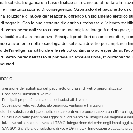
onali substrati organici e a base di silicio si trovano ad affrontare limitaz
, e miniaturizzazione. Di conseguenza,
Substrato del pacchetto di cl
a soluzione di nuova generazione, offrendo un isolamento elettrico supe
 di segnale. Con la sua costante dielettrica ultrabassa e l'elevata stabil
 di vetro personalizzato
consente una migliore integrità del segnale, r
 velocità e ad alta frequenza. Principali produttori di semiconduttori,
ndo attivamente nella tecnologia dei substrati di vetro per ampliare i limi
ro dell’intelligenza artificiale e le reti 5G continuano ad espandersi, l'ad
 di vetro personalizzato
si prevede un'accelerazione, rivoluzionando i
duttori.
mario
prensione del substrato del pacchetto di classi di vetro personalizzato
Cosa sono i substrati di vetro?
Principali proprietà dei materiali dei substrati di vetro
Substrato di vetro vs. Substrato organico: Vantaggi e limitazioni
ruolo del substrato del pacchetto di classe di vetro personalizzato nell'imballag
Substrato di vetro per l'imballaggio: Miglioramento dell'integrità del segnale e de
Iniziativa sul substrato di vetro di TSMC: Integrazione del vetro negli imballaggi a
SAMSUNG & Sforzi del substrato di vetro LG Innotek: Innovazioni e capacità prod