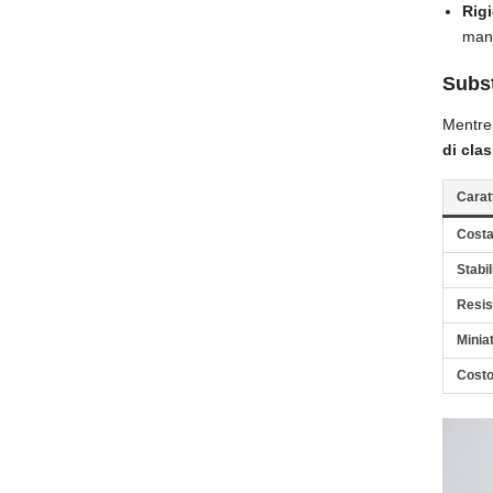
Rig
mant
Subst
Mentre 
di cla
Carat
Costa
Stabil
Resis
Minia
Costo