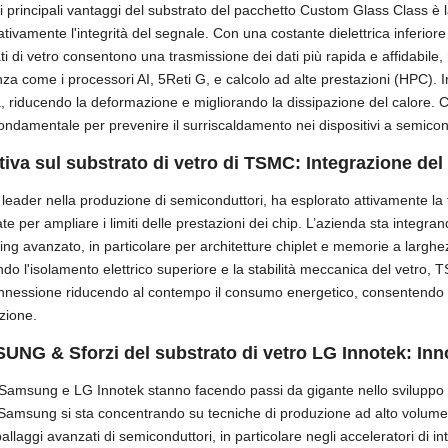
 principali vantaggi del substrato del pacchetto Custom Glass Class è l
cativamente l'integrità del segnale. Con una costante dielettrica inferiore
ti di vetro consentono una trasmissione dei dati più rapida e affidabile, 
za come i processori AI, 5Reti G, e calcolo ad alte prestazioni (HPC). Ino
, riducendo la deformazione e migliorando la dissipazione del calore. 
ondamentale per prevenire il surriscaldamento nei dispositivi a semico
ativa sul substrato di vetro di TSMC: Integrazione del
eader nella produzione di semiconduttori, ha esplorato attivamente l
te per ampliare i limiti delle prestazioni dei chip. L’azienda sta integra
ng avanzato, in particolare per architetture chiplet e memorie a largh
ndo l'isolamento elettrico superiore e la stabilità meccanica del vetro, 
nnessione riducendo al contempo il consumo energetico, consentendo s
zione.
NG & Sforzi del substrato di vetro LG Innotek: Inno
Samsung e LG Innotek stanno facendo passi da gigante nello sviluppo 
Samsung si sta concentrando su tecniche di produzione ad alto volume 
allaggi avanzati di semiconduttori, in particolare negli acceleratori di int