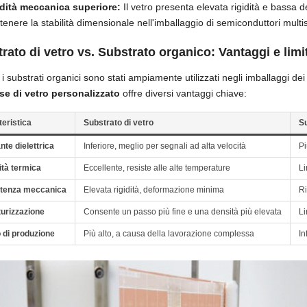
idità meccanica superiore:
Il vetro presenta elevata rigidità e bassa
enere la stabilità dimensionale nell'imballaggio di semiconduttori multis
rato di vetro vs. Substrato organico: Vantaggi e limi
i substrati organici sono stati ampiamente utilizzati negli imballaggi de
sse di vetro personalizzato
offre diversi vantaggi chiave:
teristica
Substrato di vetro
S
nte dielettrica
Inferiore, meglio per segnali ad alta velocità
Pi
ità termica
Eccellente, resiste alle alte temperature
Li
tenza meccanica
Elevata rigidità, deformazione minima
Ri
turizzazione
Consente un passo più fine e una densità più elevata
Li
 di produzione
Più alto, a causa della lavorazione complessa
In