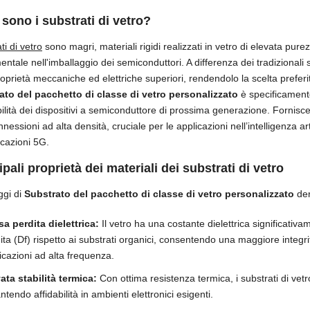
sono i substrati di vetro?
ti di vetro
sono magri, materiali rigidi realizzati in vetro di elevata pur
ntale nell'imballaggio dei semiconduttori. A differenza dei tradizionali su
roprietà meccaniche ed elettriche superiori, rendendolo la scelta preferi
ato del pacchetto di classe di vetro personalizzato
è specificamente
abilità dei dispositivi a semiconduttore di prossima generazione. Fornisc
nnessioni ad alta densità, cruciale per le applicazioni nell’intelligenza art
cazioni 5G.
ipali proprietà dei materiali dei substrati di vetro
ggi di
Substrato del pacchetto di classe di vetro personalizzato
der
a perdita dielettrica:
Il vetro ha una costante dielettrica significativ
ita (Df) rispetto ai substrati organici, consentendo una maggiore integri
icazioni ad alta frequenza.
ata stabilità termica:
Con ottima resistenza termica, i substrati di ve
ntendo affidabilità in ambienti elettronici esigenti.