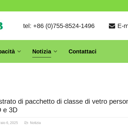
tel: +86 (0)755-8524-1496
E-m
pacità
Notizia
Contattaci
trato di pacchetto di classe di vetro perso
D e 3D
aio 6, 2025
Notizia