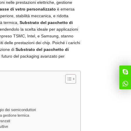
ioni nelle prestazioni elettriche, gestione
asse di vetro personalizzato
è emersa
riore, stabilità meccanica, e ridotta
ità termica,
Substrato del pacchetto di
endendolo la scelta ideale per applicazioni
 compreso TSMC, Intel, e Samsung, stanno
ti delle prestazioni dei chip. Poiché i carichi
ozione di
Substrato del pacchetto di
l futuro del packaging avanzato per
gio dei semiconduttori
lla gestione termica
vanzati
uttive