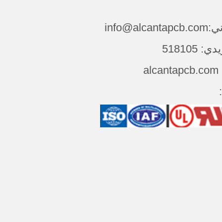
info@alca
 518105
al