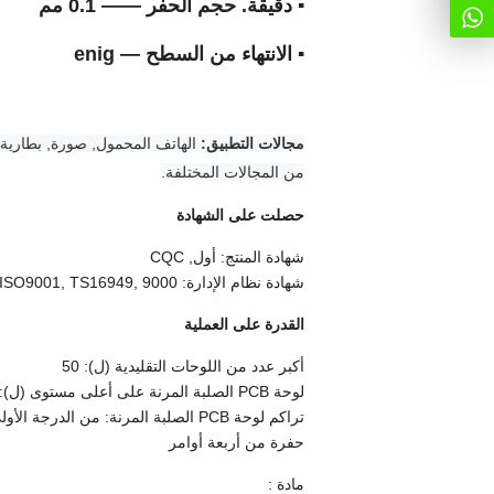
▪ دقيقة. حجم الحفر —— 0.1 مم
▪ الانتهاء من السطح — enig
مجالات التطبيق:
الهاتف المحمول, صورة, بطارية, 
من المجالات المختلفة.
حصلت على الشهادة
شهادة المنتج: أول, CQC
شهادة نظام الإدارة: ISO9001, TS16949, 9000 ليرة تركية, QC080000, جي جاي بي 9001, IS014001, أوهساس18000
القدرة على العملية
أكبر عدد من اللوحات التقليدية (ل): 50
لوحة PCB الصلبة المرنة على أعلى مستوى (ل): 36
تراكم لوحة PCB الصلبة المرنة: من ال
حفرة من أربعة أوامر
مادة :