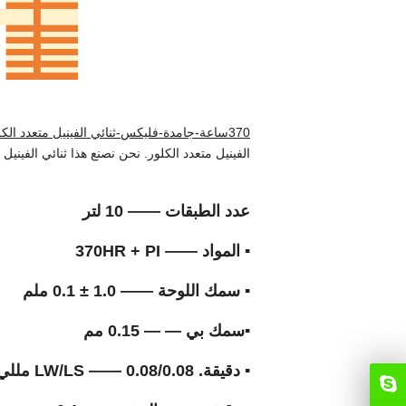
370ساعة-جامدة-فليكس-ثنائي الفينيل متعدد الكلور
الفينيل متعدد الكلور. نحن نصنع هذا ثنائي الفيني
عدد الطبقات —— 10 لتر
▪ المواد —— 370HR + PI
▪ سمك اللوحة —— 1.0 ± 0.1 ملم
▪سمك بي — — 0.15 مم
▪ دقيقة. LW/LS —— 0.08/0.08 مللي متر