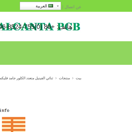
العربية
عن
اتصال
|
هاتف: +86 (0)755-8524-1496
بيت
منتجات
ثنائي الفينيل متعدد الكلور جامد فليك