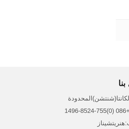
بنا
الكانتا(شنتشن)المحدودة
149
هنريتشيناز