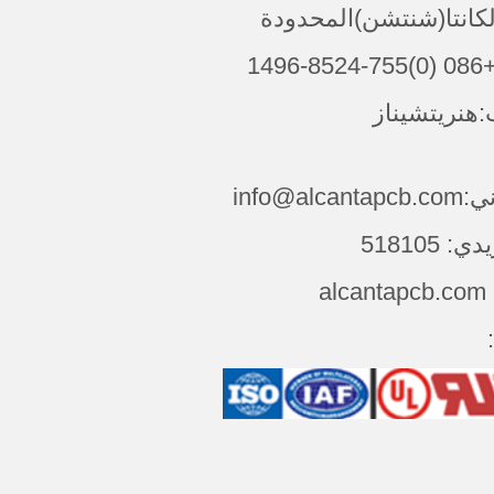
الكانتا(شنتشن)المحدودة
149
هنريتشيناز
info@alca
 518105
al