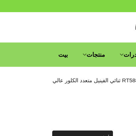
درات
منتجات
بيت
أرشيف الوسم ل "روجرز RT5880 ثنائي الفينيل متعدد الكلور عالي