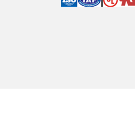
ة الكانتا(شنتشن)المحدودة
جميع الحقوق