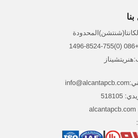
بنا
الكانتا(شنتشن)المحدودة
149
هنريتشيناز
info@alca
 518105
al