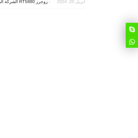
أبريل 20, 2024
روجرز RT5880 الشركة المصنعة لثنائي الفينيل متعدد الكلور عالي التردد