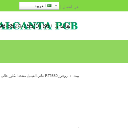
العربية
عن
اتصال
|
هاتف: +86 (0)755-8524-1496
بيت
روجرز RT5880 ثنائي الفينيل متعدد الكلور عالي التردد