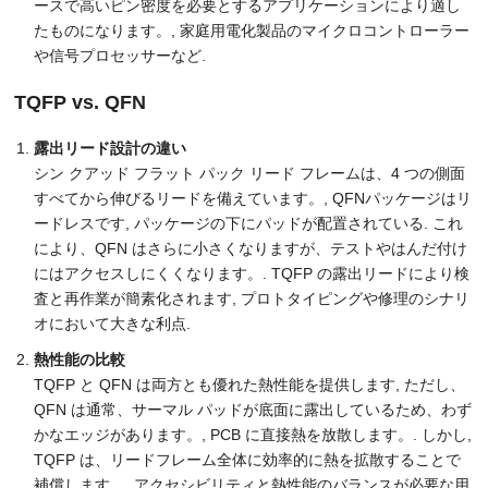
ースで高いピン密度を必要とするアプリケーションにより適し
たものになります。, 家庭用電化製品のマイクロコントローラー
や信号プロセッサーなど.
TQFP vs. QFN
露出リード設計の違い
シン クアッド フラット パック リード フレームは、4 つの側面
すべてから伸びるリードを備えています。, QFNパッケージはリ
ードレスです, パッケージの下にパッドが配置されている. これ
により、QFN はさらに小さくなりますが、テストやはんだ付け
にはアクセスしにくくなります。. TQFP の露出リードにより検
査と再作業が簡素化されます, プロトタイピングや修理のシナリ
オにおいて大きな利点.
熱性能の比較
TQFP と QFN は両方とも優れた熱性能を提供します, ただし、
QFN は通常、サーマル パッドが底面に露出しているため、わず
かなエッジがあります。, PCB に直接熱を放散します。. しかし,
TQFP は、リードフレーム全体に効率的に熱を拡散することで
補償します。, アクセシビリティと熱性能のバランスが必要な用