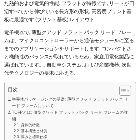
た熱的および電気的性能. フラットが特徴です, リードが四
辺すべてから伸びている長方形の形状, 高密度プリント基
板に最適です (プリント基板) レイアウト.
電子機器で, 薄型クアッド フラット パック リード フレー
ムは、マイクロコントローラーから通信モジュールに至る
までのアプリケーションをサポートします. コンパクトさ
と機能性のバランスが取れているため、家庭用電化製品に
選ばれています。, 自動車システム, および産業機器, 次世
代テクノロジーの要求に応える.
目次
半導体パッケージングの基礎: 薄型クワッド フラット パック リ
ード フレームについて
TQFPとは: 薄型クワッド フラット パック リード フレームの詳
細
身体的特徴
基本構造と材質
厚みと標準仕様