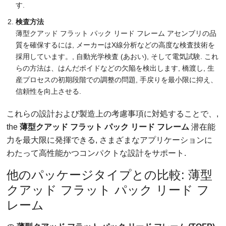
す.
検査方法
薄型クアッド フラット パック リード フレーム アセンブリの品
質を確保するには, メーカーはX線分析などの高度な検査技術を
採用しています。, 自動光学検査 (あおい), そして電気試験. これ
らの方法は、はんだボイドなどの欠陥を検出します, 橋渡し, 生
産プロセスの初期段階での調整の問題, 手戻りを最小限に抑え、
信頼性を向上させる.
これらの設計および製造上の考慮事項に対処することで、,
the
薄型クアッド フラット パック リード フレーム
潜在能
力を最大限に発揮できる, さまざまなアプリケーションに
わたって高性能かつコンパクトな設計をサポート.
他のパッケージタイプとの比較: 薄型
クアッド フラット パック リード フ
レーム