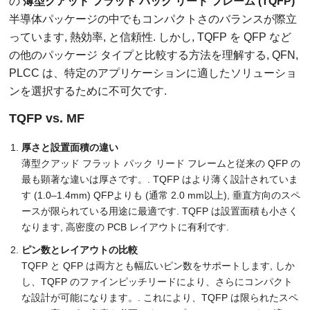
の
薄型クアッド フラット パック リード フレーム (TQFP)
半導体パッケージの中でもコンパクトさのバランスが際立
っています, 熱効率, と信頼性. しかし, TQFP を QFP など
の他のパッケージ タイプと比較する方法を理解する, QFN,
PLCC は、特定のアプリケーションに適したソリューショ
ンを選択するために不可欠です.
TQFP vs. MF
厚さと設置面積の違い
薄型クアッド フラット パック リード フレームと従来の QFP の
最も顕著な違いは厚さです。. TQFP はより薄く設計されていま
す (1.0–1.4mm) QFPよりも (通常 2.0 mm以上), 垂直方向のスペ
ースが限られている用途に最適です. TQFP は設置面積も小さく
なります, 高密度の PCB レイアウトに有利です.
ピン数とレイアウトの比較
TQFP と QFP は両方とも幅広いピン数をサポートします, しか
し、TQFP のファインピッチリードにより、さらにコンパクト
な設計が可能になります。. これにより、TQFP は限られたスペ