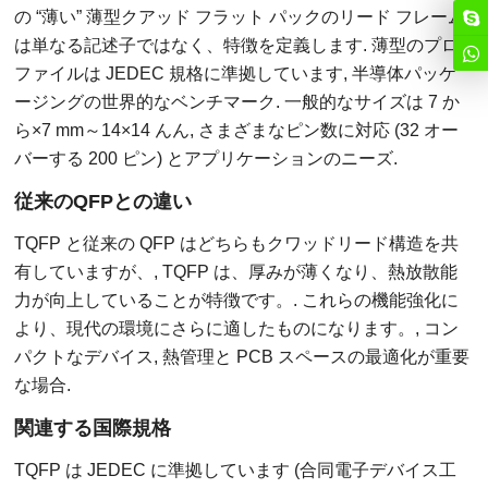
の “薄い” 薄型クアッド フラット パックのリード フレーム
は単なる記述子ではなく、特徴を定義します. 薄型のプロ
ファイルは JEDEC 規格に準拠しています, 半導体パッケ
ージングの世界的なベンチマーク. 一般的なサイズは 7 か
ら×7 mm～14×14 んん, さまざまなピン数に対応 (32 オー
バーする 200 ピン) とアプリケーションのニーズ.
従来のQFPとの違い
TQFP と従来の QFP はどちらもクワッドリード構造を共
有していますが、, TQFP は、厚みが薄くなり、熱放散能
力が向上していることが特徴です。. これらの機能強化に
より、現代の環境にさらに適したものになります。, コン
パクトなデバイス, 熱管理と PCB スペースの最適化が重要
な場合.
関連する国際規格
TQFP は JEDEC に準拠しています (合同電子デバイス工