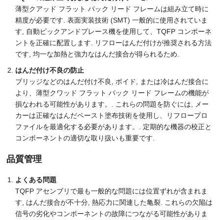
薄型クアッド フラット パック リード フレームは組み立て時に
精度が必要です. 表面実装技術 (SMT) 一般的に使用されていま
す, 自動ピックアンドプレース機を使用して、TQFP コンポーネ
ントを正確に配置します. リフローはんだ付けが推奨される方法
です, 均一な加熱と強力なはんだ接合が得られるため.
はんだ付け不良の防止
ブリッジなどのはんだ付け不良, ボイド, または冷はんだ接合に
より、薄型クワッド フラット パック リード フレームの機能が
損なわれる可能性があります。. これらの問題を防ぐには, メー
カーは正確なはんだペースト塗布技術を使用し、リフロープロ
ファイルを最適化する必要があります。. 定期的な機器の校正と
コンポーネントの適切な取り扱いも重要です.
品質管理
よくある問題
TQFP アセンブリで最も一般的な問題には位置ずれが含まれま
す, はんだ接合が不十分, 熱応力に関連した亀裂. これらの欠陥は
信号の劣化やコンポーネントの故障につながる可能性がありま