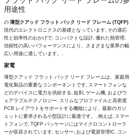
フラット パック リード フレームの多
用途性
の
薄型クアッド フラット パック リード フレーム (TQFP)
現代のエレクトロニクスの基礎となっています, その適応
性と効率性のおかげで. コンパクトな設計, 優れた熱管理,
信頼性の高いパフォーマンスにより、さまざまな業界の幅
広い用途に適しています。.
家電
薄型クアッド フラット パック リード フレームは、家庭用
電化製品の重要なコンポーネントです, スマートフォンな
どのデバイスに電力を供給する, 錠剤, ゲーム機, およびウ
ェアラブルテクノロジー. スリムなプロファイルと高密度
PCB レイアウトをサポートする機能により、最新のガジ
ェットに要求される小型設計に最適です。. 例えば, スマー
トフォンで, TQFP パッケージにはマイクロコントローラ
ーが収容されています, センサー, および電源管理IC, コン