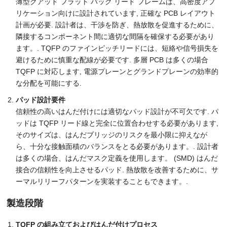
薄型クアッド フラット パック リード フレームは、高密度アプ
リケーション向けに設計されています, 正確な PCB レイアウト
計画が必要. 設計者は、干渉を防ぎ、熱放散を促進するために、
隣接するコンポーネント間に適切な間隔を確保する必要があり
ます。. TQFP のファインピッチリードには、短絡や信号損失を
避けるために慎重な配線が必要です. 多層 PCB は多くの場合
TQFP に対応します, 電源プレーンとグランドプレーンの効率的
な分配を可能にする.
パッド設計要​​件
信頼性の高いはんだ付けには適切なパッド設計が不可欠です. パ
ッドは TQFP リード線と完全に位置合わせする必要があります,
そのサイズは、はんだブリッジのリスクを最小限に抑えなが
ら、十分な接触面積のバランスをとる必要があります。. 設計者
は多くの場合、はんだマスク定義を使用します。 (SMD) はんだ
接合の信頼性を向上させるパッド. 熱放散を改善するために、サ
ーマルリリーフパターンを実装することもできます。.
製造段階
TQFP の組み立ておよびはんだ付けプロセス