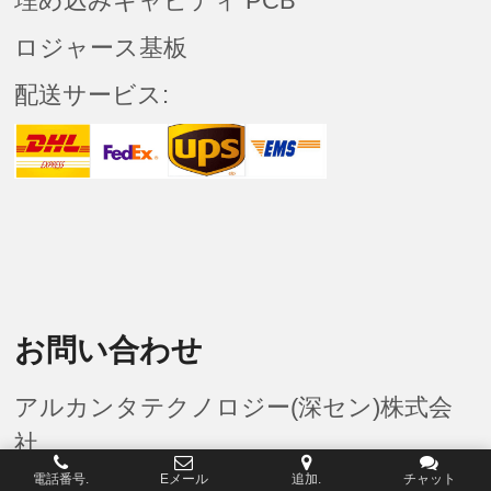
埋め込みキャビティ PCB
ロジャース基板
配送サービス:
お問い合わせ
アルカンタテクノロジー(深セン)株式会
社
電話番号.
Eメール
追加.
チャット
電話番号:+086 (0)755-8524-1496