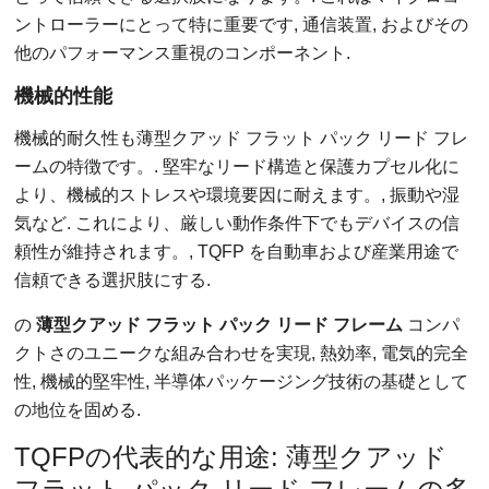
ントローラーにとって特に重要です, 通信装置, およびその
他のパフォーマンス重視のコンポーネント.
機械的性能
機械的耐久性も薄型クアッド フラット パック リード フレ
ームの特徴です。. 堅牢なリード構造と保護カプセル化に
より、機械的ストレスや環境要因に耐えます。, 振動や湿
気など. これにより、厳しい動作条件下でもデバイスの信
頼性が維持されます。, TQFP を自動車および産業用途で
信頼できる選択肢にする.
の
薄型クアッド フラット パック リード フレーム
コンパ
クトさのユニークな組み合わせを実現, 熱効率, 電気的完全
性, 機械的堅牢性, 半導体パッケージング技術の基礎として
の地位を固める.
TQFPの代表的な用途: 薄型クアッド