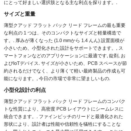
にとって好ましい選択肢となる主な利点を探ります。.
サイズと重量
薄型クアッド フラット パック リード フレームの最も重要
な利点の 1 つは、そのコンパクトなサイズと軽量構造で
す。. 厚みが薄くなった (1.0 mmから 1.4 んん) 設置面積が
小さいため、小型化された設計をサポートできます。, ス
マートフォンなどのアプリケーションに最適です, 錠剤, お
よびIoTデバイス. サイズが小さいため、PCB スペースが節
約されるだけでなく、より薄くて軽い最終製品の作成も可
能になります。, 今日の市場で非常に望ましいもの.
小型化設計の利点
薄型クアッド フラット パック リード フレームのコンパク
トな性質により、高密度 PCB レイアウトにシームレスに
統合できます。. ファインピッチのリードと最適化された
形状により、設計者は性能や信頼性を犠牲にすることな