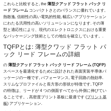
これらと比較すると,
the
薄型クアッド フラット パック リ
ード フレーム
コンパクトさとのバランスに優れています,
熱散逸, 信頼性の高い電気的性能, 幅広いアプリケーション
にわたる汎用性の高いソリューションになります. その薄
型と適応性により、現代のエレクトロニクスにおける重要
なパッケージング技術としての地位を確立しています。.
TQFPとは: 薄型クワッド フラット パ
ック リード フレームの詳細
の
薄型クアッド フラット パック リード フレーム (TQFP)
スペースを最適化するために設計された表面実装半導体パ
ッケージの一種です, パフォーマンス, 電子回路の熱効率.
スリムなプロファイルと長方形の形状が特徴です, TQFP
の特徴は、リードが 4 つの側面すべてから外側に伸びてい
ることです。, 高密度プリント基板に最適です (
プリント基
板
) アプリケーション.