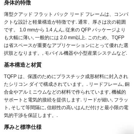
身体的特徴
薄型クアッド フラット パック リード フレームは、コンパ
クトな設計と軽量構造が特徴です. 通常、厚さは次の範囲
です。 1.0 mmから 1.4 んん, 従来の QFP パッケージより
も大幅に薄い, 一般的には 2.0 mm以上. このため、TQFP
は省スペースが重要なアプリケーションにとって優れた選
択肢となります。, モバイル機器や小型産業システムなど.
基本構造と材質
TQFP は、保護のためにプラスチック成形材料に封入され
たシリコン ダイで構成されています。. リードフレーム, 銅
合金やアルミニウムなどの材料で作られています, 機械的
サポートと電気的接続を提供します. リードが細い, フラッ
ト, そして等間隔に, 信頼性の高いはんだ付けと最小限の電
気的干渉を保証します。.
厚みと標準仕様