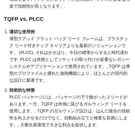
途で信頼性が高くなります。.
TQFP vs. PLCC
適切な使用例
薄型クアッド フラット パック リード フレームは、プラスチッ
ク リード付きチップ キャリアよりも最新のソリューションで
す。 (PLCC), それはかさばり、今日の標準からすると時代遅れ
です. PLCC は依然としてソケットの取り付けが必要なレガシー
システムやアプリケーションで使用されています。, TQFP は薄
型のプロファイルと優れた放熱機能により、ほとんどの現代的
な設計に最適です。.
技術的な特徴
PLCC パッケージには、パッケージの下で曲がった J リードが
あります, 一方、TQFP は外側に延びるガルウィング リードを
使用します。. TQFP のガルウィング設計は、はんだ接合の信頼
性を向上させるだけでなく、自動組み立てと検査も容易にしま
す。, 大量生産環境で大きな利点を提供します.