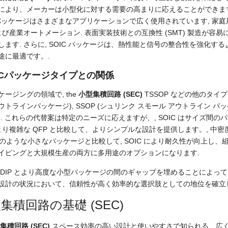
により、メーカーは小型化に対する需要の高まりに応えることができます。
Cパッケージはさまざまなアプリケーションで広く使用されています, 家庭用
および産業オートメーション. 表面実装技術との互換性 (SMT) 製造が容易
します. さらに, SOIC パッケージは、熱性能と信号の整合性を強化す
途に最適です。.
ICパッケージタイプとの関係
ッケージングの領域で,
the
小型集積回路 (SEC)
TSSOP などの他のタイ
ウトラインパッケージ), SSOP (シュリンク スモール アウトライン パッ
). これらの代替案は特定のニーズに応えますが、, SOIC はサイズ間の
 より複雑な QFP と比較して、よりシンプルな設計を提供します。, 中密度の
N のような小さなパッケージと比較して, SOIC により耐久性が向上し
イピングと大規模生産の両方に多用途のオプションになります.
 DIP とより高度な小型パッケージの間のギャップを埋めることによって
設計の状況において、信頼性が高く効率的な選択肢としての地位を確立
集積回路の基礎 (SEC)
集積回路 (SEC)
スペース効率の高い設計と使いやすさで知られる、広く使