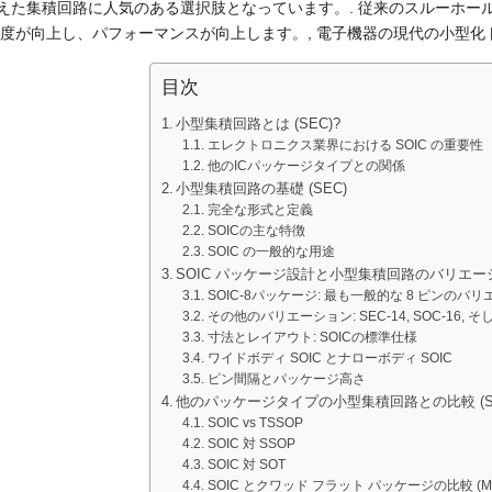
えた集積回路に人気のある選択肢となっています。. 従来のスルーホールパ
 密度が向上し、パフォーマンスが向上します。, 電子機器の現代の小型化
目次
小型集積回路とは (SEC)?
エレクトロニクス業界における SOIC の重要性
他のICパッケージタイプとの関係
小型集積回路の基礎 (SEC)
完全な形式と定義
SOICの主な特徴
SOIC の一般的な用途
SOIC パッケージ設計と小型集積回路のバリエーショ
SOIC-8パッケージ: 最も一般的な 8 ピンのバ
その他のバリエーション: SEC-14, SOC-16, 
寸法とレイアウト: SOICの標準仕様
ワイドボディ SOIC とナローボディ SOIC
ピン間隔とパッケージ高さ
他のパッケージタイプの小型集積回路との比較 (S
SOIC vs TSSOP
SOIC 対 SSOP
SOIC 対 SOT
SOIC とクワッド フラット パッケージの比較 (M