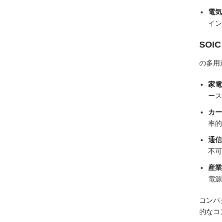
電気
イン
SOI
の多用
家電
ース
カー
率的
通信
不可
産業
電源
コンパ
的なコ