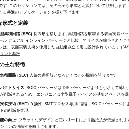
です. このセクションでは、その完全な形式と定義について説明します。,
たる共通のアプリケーションを掘り下げます.
な形式と定義
型集積回路 (SEC)
長方形を指します, 集積回路を収容する表面実装パッケ
ール デュアル インライン パッケージと比較してサイズが縮小されたことを直
ジは、表面実装技術を使用した自動組み立て用に設計されています (SMT
リント基板
.
Cの主な特徴
集積回路 (SEC)
人気の選択肢となるいくつかの機能を誇ります:
パクトサイズ
: SOIC パッケージは DIP パッケージよりも小さくて薄い
が削減されるため、エンジニアは小型電子デバイスの基板スペースを最
実装技術 (SMT) 互換性
: SMTプロセス専用に設計, SOIC パッケー
トの削減を実現.
能の向上
: フラットなデザインと短いリードにより熱抵抗が低減されま
ションの信頼性を向上させます。.