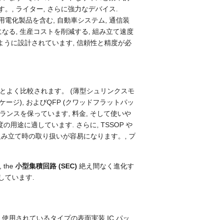
, ライター, さらに強力なデバイス.
電化製品を含む, 自動車システム, 通信装
になる, 生産コストを削減する, 組み立て速度
るように設計されています, 信頼性と精度が必
プとよく比較されます。 (薄型シュリンクスモ
ケージ), およびQFP (クワッドフラットパッ
バランスを保っています, 料金, そして使いや
用途に適しています. さらに, TSSOP や
、組み立て時の取り扱いが容易になります。, プ
,
the
小型集積回路 (SEC)
絶え間なく進化す
しています.
用されているタイプの表面実装 IC パッ