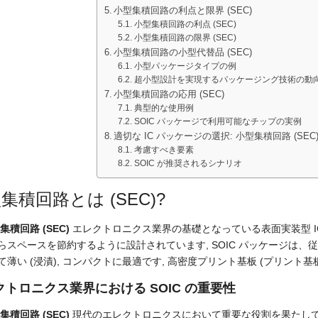
小型集積回路の利点と限界 (SEC)
小型集積回路の利点 (SEC)
小型集積回路の限界 (SEC)
小型集積回路の小型代替品 (SEC)
小型パッケージタイプの例
超小型設計を実現するパッケージング技術の動
小型集積回路の応用 (SEC)
典型的な使用例
SOIC パッケージで利用可能なチップの実例
適切な IC パッケージの選択: 小型集積回路 (SEC
考慮すべき要素
SOIC が推奨されるシナリオ
集積回路とは (SEC)?
集積回路 (SEC)
エレクトロニクス業界の基礎となっている表面実装型 IC
らスペースを節約するように設計されています, SOIC パッケージは、
て薄い (浸漬), コンパクトに最適です, 高密度プリント基板 (プリント基板
クトロニクス業界における SOIC の重要性
集積回路 (SEC)
現代のエレクトロニクスにおいて重要な役割を果たして