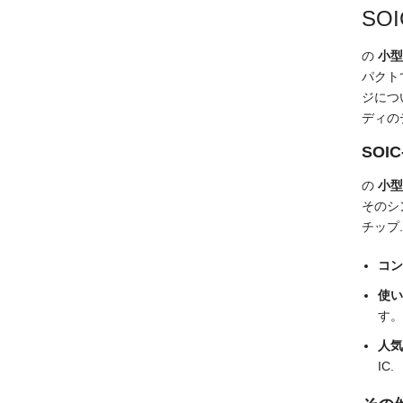
SO
の
小型
パクト
ジにつ
ディの
SOI
の
小型
そのシ
チップ.
コン
使い
す。
人気
IC.