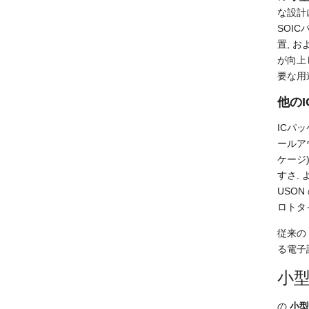
な設計
SOI
置, 
が向上
要な用
他の
ICパ
ールア
ケージ
すさ.
USO
ロトタ
従来の
る電子
小型
の
小型