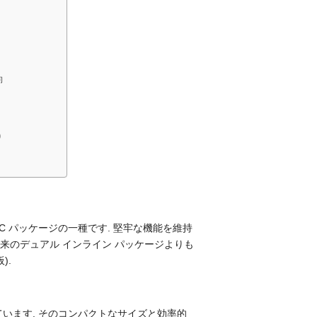
向
)
 パッケージの一種です. 堅牢な機能を維持
従来のデュアル インライン パッケージよりも
).
います. そのコンパクトなサイズと効率的