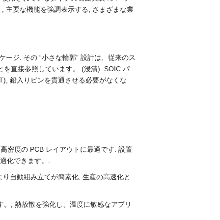
 主要な機能を強調表示する, さまざまな業
ージ. その “小さな輪郭” 設計は、従来のス
接参照しています。 (浸漬). SOIC パ
), 鉛入りピンを貫通させる必要がなくな
, 高密度の PCB レイアウトに最適です. 設置
適化できます。.
ジにより自動組み立てが簡素化, 生産の高速化と
す。, 熱放散を強化し、温度に敏感なアプリ