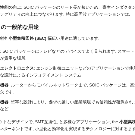
性能の向上
: SOIC パッケージのリード長が短いため、寄生インダクタ
テグリティの向上につながります, 特に高周波アプリケーションでは.
C の一般的な用途
途性
小型集積回路 (SEC)
幅広い用途に適しています:
: SOIC パッケージはテレビなどのデバイスでよく見られます, スマート
が貴重な場所.
エレクトロニクス
: エンジン制御ユニットなどのアプリケーションで使用され
な設計によるインフォテイメント システム.
機器
: ルーターからモバイルネットワークまで, SOIC パッケージは
欠です.
機器
: 堅牢な設計により、要求の厳しい産業環境でも信頼性が確保され
など.
クトなデザインで, SMT互換性, と多様なアプリケーション,
the
小型集積
ンポーネントです, 小型化と効率化を実現するテクノロジーに対するま