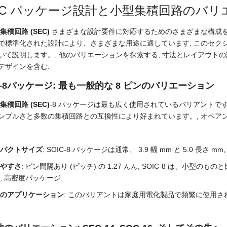
IC パッケージ設計と小型集積回路のバリエー
集積回路 (SEC)
さまざまな設計要件に対応するためのさまざまな構成を
で標準化された設計により、さまざまな用途に適しています. このセクショ
いて説明します。, 他のバリエーションを探索する, 寸法とレイアウトの
デザインを含む.
C-8パッケージ: 最も一般的な 8 ピンのバリエーション
集積回路 (SEC)
-8 パッケージは最も広く使用されているバリアントです,
ンプルさと多数の集積回路との互換性により好まれています。, オペアンプ
パクトサイズ
: SOIC-8 パッケージは通常、 3.9 幅 mm と 5.0 長さ
やすさ
: ピン間隔あり (ピッチ) の 1.27 んん, SOIC-8 は、小
, 高密度パッケージ.
のアプリケーション
: このバリアントは家庭用電化製品で頻繁に使用され