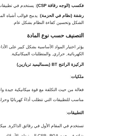
فكسب (الوجه رقاقة CSP)
: يستخدم في تطبيقات 
رشفة (نظام في الحزمة)
: يدمج قوالب أشباه الم
الشكل وتحسين كفاءة النظام بشكل عام.
التصنيف حسب نوع المادة
يؤثر اختيار المواد الأساسية بشكل كبير على الأ
الكهربائية, حراري, والمتطلبات الميكانيكية.
الركيزة الراتنج BT (بسماليميد تريازين)
ملكيات
:
فعالة من حيث التكلفة مع قوة ميكانيكية جيدة واست
مناسب للتطبيقات التي تتطلب أداءً كهربائيًا وحراريًا
التطبيقات
:
تستخدم في المقام الأول في رقائق الذاكرة, ميكرو
شائع في حزم BGA وCSP المرتبطة بالأسلاك.