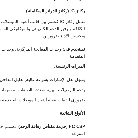
ركائز IC (ركائز الدوائر المتكاملة)
تعمل ركائز IC كجسر بين قالب أشباه الم
الكثافة وتوفير الدعم الكهربائي والميكانيكي الم
وتحسين الأداء ضروريين.
تستخدم في
: وحدات المعالجة المركزية, وحدات 
المتقدمة.
الميزات الرئيسية
:
يسهل نقل الإشارات بسرعة عالية, تقليل التداخل
يدعم التوصيلات البينية متعددة الطبقات لتصميمات
ضروري لتقنيات تعبئة أشباه الموصلات المتقدمة م
الأنواع الشائعة
:
FC-CSP
(حزمة مقياس رقاقة الوجه)
: تصميم حز
السرعة.