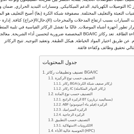
المطبوعة (ثنائي الفينيل متعدد الكلور). توفر ركائز IC التوصيلات الكهربائية, الدعم الميكانيكي, ومسارات التبديد الحراري, ض
قنيات التعبئة والتغليف المختلفة, مصفوفة شبكة الكرة (بغا) أصبح التغليف هو الم
ات السيارات بسبب ارتفاع المدخلات والمخرجات (الإدخال/الإخراج) كثافة, إدارة 
رار تطور أجهزة أشباه الموصلات, غالبًا ما تفشل الركائز القياسية في تلبية المتط
المتزايدة للتصغير, نقل إشارة عالية السرعة, وكفاءة الطاقة. تعد ركائز BGA/IC المخصصة ضرورية لتحسين أداء الشريحة
عن طريق اختيار المواد الخياطة, هيكل الطبقة, وتعقيد التوجيه, تتيح الركائز
الي تحقيق وظائف وكفاءة فائقة.
جدول المحتويات
تصنيف وتطبيقات ركائز BGA/IC
التصنيف حسب نوع الركيزة
ركائز BGA (ركائز صفيف شبكة الكرة)
ركائز IC (ركائز الدوائر المتكاملة)
التصنيف حسب نوع المادة
الركيزة الراتنج BT (بسماليميد تريازين)
ABF الركيزة (فيلم بناء أجينوموتو)
الركيزة السيراميك
الركيزة الزجاجية
التصنيف حسب التطبيق
الالكترونيات الاستهلاكية
الحوسبة عالية الأداء (HPC)