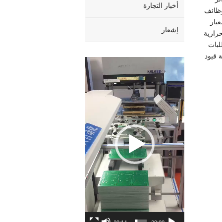
أخبار التجارة
مان وظائف
عيار
إشعار
حرارية
لبات
, معالجة قيود
Video
Player