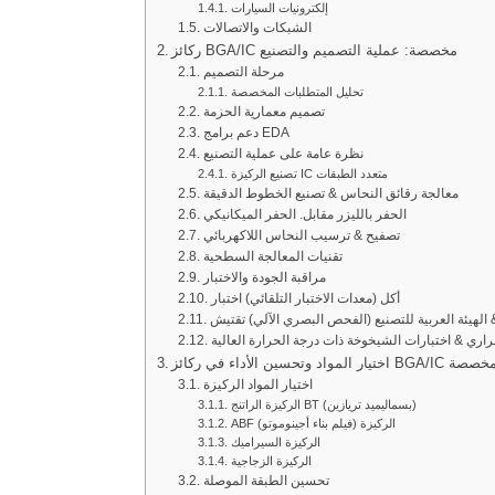
إلكترونيات السيارات
الشبكات والاتصالات
ركائز BGA/IC مخصصة: عملية التصميم والتصنيع
مرحلة التصميم
تحليل المتطلبات المخصصة
تصميم معمارية الحزمة
دعم برامج EDA
نظرة عامة على عملية التصنيع
تصنيع الركيزة IC متعدد الطبقات
معالجة رقائق النحاس & تصنيع الخطوط الدقيقة
الحفر بالليزر مقابل. الحفر الميكانيكي
تصفيح & ترسيب النحاس اللاكهربائي
تقنيات المعالجة السطحية
مراقبة الجودة والاختبار
أكل (معدات الاختبار التلقائي) اختبار
 الهيئة العربية للتصنيع (الفحص البصري الآلي) تقتيش
حراري & اختبارات الشيخوخة ذات درجة الحرارة العالية
اد وتحسين الأداء في ركائز BGA/IC المخصصة
اختيار المواد الركيزة
الركيزة الراتنج BT (بسماليميد تريازين)
ABF الركيزة (فيلم بناء أجينوموتو)
الركيزة السيراميك
الركيزة الزجاجية
تحسين الطبقة الموصلة