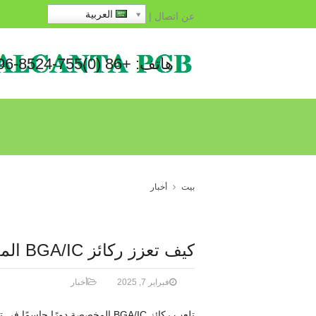
العربية
عن
اتصال
|
هاتف: +86 (0)755-8524-1496
بيت
أخبار
كيف تعزز ركائز BGA/IC المخصصة سلامة الإشارة
فبراير 7, 2025
أخبار
تلعب ركائز BGA/IC المخصصة دورًا