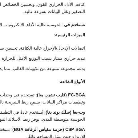
كثافة, الأداء الحراري القوي, وتحسين الخصائص ال
التصغير ونقل البيانات بسرعة عالية.
تستخدم في
: الحوسبة عالية الأداء, الالكترونيات ا
الميزات الرئيسية
:
اتصالات الإدخال/الإخراج عالية الكثافة, تحسين سل
تبديد حراري ممتاز بسبب التوزيع الأمثل للحرارة و
يدعم مجموعة متنوعة من تكوينات القالب, مما يجعلها مثالية لـ SoCs المعقدة وال
الأنواع الشائعة
:
FC-BGA
(فليب تشيب بغا)
: تستخدم في وحدات ا
وتطبيقات مراكز البيانات. يسمح ربط الشريحة بالوص
وب-بغا (سلك بوند بغا)
: يُستخدم عادةً في التطبي
الحوسبة متوسطة المدى. يوفر ربط الأسلاك الموثو
CSP-BGA (حزمة مقياس الرقاقة BGA)
للارتداء حيث تمثل المساحة عائقًا.