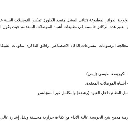
وصلات ولوحة الدوائر المطبوعة (ثنائي الفينيل متعدد الكلور), تمكين التوصيلات البينية عا
هم. تعتبر هذه الركائز حاسمة في تطبيقات أشباه الموصلات المتقدمة حيث يكون ا
معالجة الرسومات, مسرعات الذكاء الاصطناعي, رقائق الذاكرة, مكونات الشبكا
 الكهرومغناطيسي (إيمي).
 أشباه الموصلات المعقدة.
ثل النظام داخل العبوة (رشفة) والتكامل غير المتجانس.
مة مدمج يتيح الحوسبة عالية الأداء مع كفاءة حرارية محسنة ونقل إشارة عالي