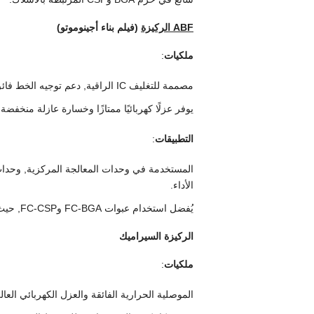
ABF الركيزة
(فيلم بناء أجينوموتو)
ملكيات
:
مصممة للتغليف IC الراقية, دعم توجيه الخط فائق الدقة.
يوفر عزلًا كهربائيًا ممتازًا وخسارة عازلة منخفضة
التطبيقات
:
المستخدمة في وحدات المعالجة المركزية, وحدات 
الأداء.
يُفضل استخدام عبوات FC-BGA وFC-CSP, حيث تكون سلامة الإشارة عالية التردد أمرًا ضروريًا.
الركيزة السيراميك
ملكيات
:
الموصلية الحرارية الفائقة والعزل الكهربائي العال