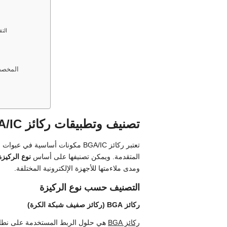
الت
اتجاهات السوق والمشهد التنافسي لركائز
تصنيف وتطبيقات ركائز BGA/IC
تعتبر ركائز BGA/IC مكونات أساسية
المتقدمة. ويمكن تصنيفها على أساس
نوع الركيزة
ومدى ملاءمتها للأجهزة الإلكترونية المختلفة.
التصنيف حسب نوع الركيزة
ركائز BGA (ركائز صفيف شبكة الكرة)
ركائز BGA
هي حلول الربط المستخدمة على نطاق 