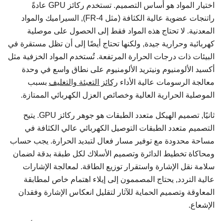
اختيار المواد هو أساس التصميم. تستخدم ركائز GPU عادةً
راتنجات عضوية عالية الكثافة (مثل FR-4), السيراميك والمواد
المعدنية. لا تحتاج هذه المواد فقط إلى الحصول على موصلية
كهربائية وحرارية جيدة, ولكنها تحتاج أيضًا إلى أن تظل مستقرة في
البيئات ذات درجات الحرارة المرتفعة. تُستخدم المواد الخزفية مثل
أكسيد الألومنيوم ونيتريد الألومنيوم على نطاق واسع في وحدة
معالجة الرسومات عالية الأداء
ركائز التعبئة والتغليف
بسبب
الموصلية الحرارية العالية وخصائص العزل الكهربائي الممتازة.
ثانيًا, تصميم الهيكل متعدد الطبقات هو جوهر ركائز GPU. يتيح
التصميم متعدد الطبقات التوصيل الكهربائي عالي الكثافة في
مساحة محدودة مع توفير مسار فعال لتبديد الحرارة. يجب حساب
ومحاكاة تخطيط الدائرة وتصميم الأسلاك لكل طبقة بدقة لضمان
سلامة نقل الإشارة واستقرار توزيع الطاقة. لمعالجة الإشارات
عالية التردد, يحتاج المصممون إلى إيلاء اهتمام خاص لمطابقة
المعاوقة وتصميم الحماية للآثار لتقليل انعكاس الإشارة وفقدان
الإشعاع.