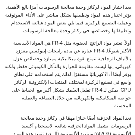
يعد اختيار المواد لركائز وحدة معالجة الرسومات أمرًا بالغ الأهمية.
يؤثر اختيار هذه المواد وتطبيقها بشكل مباشر على الأداء, الموثوقية
وعملية التصنيع للركيزة. فيما يلي بعض المواد شائعة الاستخدام
وتطبيقاتها وخصائصها في ركائز وحدة معالجة الرسومات.
أولاً, تعتبر مواد الراتنج العضوية مثل FR-4 هي المواد الأساسية
الأكثر شيوعًا. FR-4 عبارة عن مادة راتنجات إيبوكسي معززة
بالألياف الزجاجية تتمتع بقوة ميكانيكية ممتازة وخصائص عزل
كهربائي. إنها ليست مقاومة للحرارة والتآكل الكيميائي فقط, ولكنه
يوفر أيضًا أداءً كهربائيًا مستقرًا, لذلك يتم استخدامه على نطاق
واسع في تصنيع الركيزة لمختلف المنتجات الإلكترونية. لركائز
GPU, يمكن لـ FR-4 تقليل السُمك بشكل أكبر مع الحفاظ على
خواصه الميكانيكية والكهربائية من خلال الصياغة والعملية
المحسنة.
تعد المواد الخزفية أيضًا خيارًا مهمًا في ركائز وحدة معالجة
الرسومات. تشمل المواد الخزفية شائعة الاستخدام أكسيد
الألومنيوم (Al2O3) ونيتريد الألومنيوم (آل ن). تتميز هذه المواد