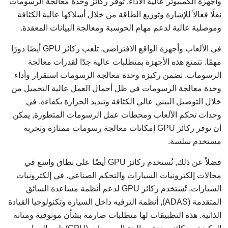
وأجهزة الكمبيوتر عالية الأداء, توفر ركائز وحدة معالجة الرسومات
نقلًا فعالاً للإشارة وتوزيع الطاقة من خلال أسلاكها عالية الكثافة
وموصلية عالية لدعم مهام الحوسبة ومعالجة البيانات المعقدة.
في الألعاب وأجهزة الواقع الافتراضي, تلعب ركائز GPU أيضًا دورًا
مهمًا. تتمتع هذه الأجهزة بمتطلبات عالية جدًا لقدرات معالجة
الرسومات. تضمن ركيزة وحدة معالجة الرسومات استقرار وأداء
وحدة معالجة الرسومات في ظل أحمال العمل عالية التحميل من
خلال التوصيل البيني عالي الكثافة وتبديد الحرارة بكفاءة. في
وحدات تحكم الألعاب ومحطات عمل الرسومات المتطورة, يمكن
أن توفر ركائز GPU إمكانات معالجة رسومات ممتازة وتجربة
مستخدم سلسة.
فضلاً عن ذلك, تُستخدم ركائز GPU أيضًا على نطاق واسع في
مجالات إلكترونيات السيارات والتحكم الصناعي. في إلكترونيات
السيارات, تُستخدم ركائز GPU لدعم أنظمة مساعدة السائق
المتقدمة (ADAS), أنظمة الترفيه داخل السيارة وتكنولوجيا القيادة
الذاتية. هذه التطبيقات لها متطلبات صارمة بشأن موثوقية ومتانة