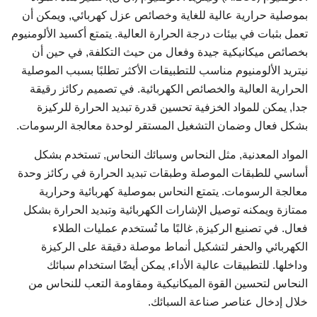
بموصلية حرارية عالية للغاية وخصائص عزل كهربائي, ويمكن أن
تعمل بثبات في بيئات درجة الحرارة العالية. يتمتع أكسيد الألومنيوم
بخصائص ميكانيكية جيدة وفعال من حيث التكلفة, في حين أن
نيتريد الألومنيوم مناسب للتطبيقات الأكثر تطلبًا بسبب الموصلية
الحرارية العالية والخصائص الكهربائية. في تصميم ركائز رقيقة
جدا, يمكن للمواد الخزفية تحسين قدرة تبديد الحرارة للركيزة
بشكل فعال وضمان التشغيل المستقر لوحدة معالجة الرسومات.
المواد المعدنية, مثل النحاس وسبائك النحاس, تستخدم بشكل
أساسي للطبقات الموصلة وطبقات تبديد الحرارة في ركائز وحدة
معالجة الرسومات. يتمتع النحاس بموصلية كهربائية وحرارية
ممتازة ويمكنه توصيل الإشارات الكهربائية وتبديد الحرارة بشكل
فعال. في تصنيع الركيزة, غالبًا ما تُستخدم عمليات الطلاء
الكهربائي والحفر لتشكيل أنماط موصلة دقيقة على الركيزة
وداخلها. للتطبيقات عالية الأداء, يمكن أيضًا استخدام سبائك
النحاس لتحسين القوة الميكانيكية ومقاومة التعب للنحاس من
خلال إدخال عناصر صناعة السبائك.