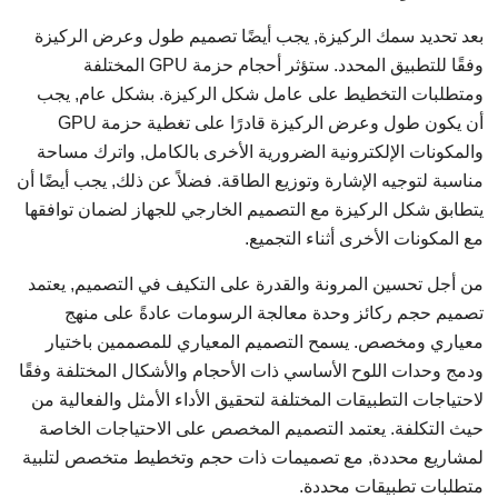
بعد تحديد سمك الركيزة, يجب أيضًا تصميم طول وعرض الركيزة
وفقًا للتطبيق المحدد. ستؤثر أحجام حزمة GPU المختلفة
ومتطلبات التخطيط على عامل شكل الركيزة. بشكل عام, يجب
أن يكون طول وعرض الركيزة قادرًا على تغطية حزمة GPU
والمكونات الإلكترونية الضرورية الأخرى بالكامل, واترك مساحة
مناسبة لتوجيه الإشارة وتوزيع الطاقة. فضلاً عن ذلك, يجب أيضًا أن
يتطابق شكل الركيزة مع التصميم الخارجي للجهاز لضمان توافقها
مع المكونات الأخرى أثناء التجميع.
من أجل تحسين المرونة والقدرة على التكيف في التصميم, يعتمد
تصميم حجم ركائز وحدة معالجة الرسومات عادةً على منهج
معياري ومخصص. يسمح التصميم المعياري للمصممين باختيار
ودمج وحدات اللوح الأساسي ذات الأحجام والأشكال المختلفة وفقًا
لاحتياجات التطبيقات المختلفة لتحقيق الأداء الأمثل والفعالية من
حيث التكلفة. يعتمد التصميم المخصص على الاحتياجات الخاصة
لمشاريع محددة, مع تصميمات ذات حجم وتخطيط متخصص لتلبية
متطلبات تطبيقات محددة.