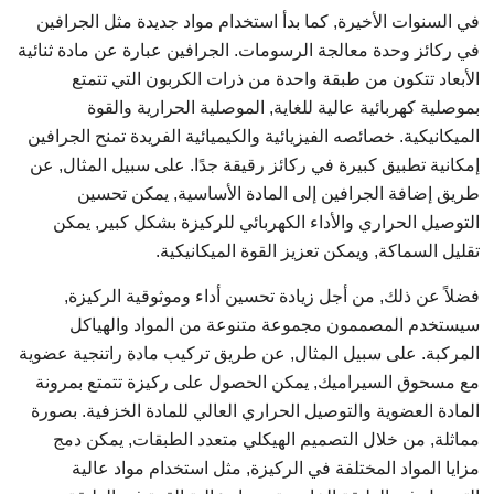
في السنوات الأخيرة, كما بدأ استخدام مواد جديدة مثل الجرافين
في ركائز وحدة معالجة الرسومات. الجرافين عبارة عن مادة ثنائية
الأبعاد تتكون من طبقة واحدة من ذرات الكربون التي تتمتع
بموصلية كهربائية عالية للغاية, الموصلية الحرارية والقوة
الميكانيكية. خصائصه الفيزيائية والكيميائية الفريدة تمنح الجرافين
إمكانية تطبيق كبيرة في ركائز رقيقة جدًا. على سبيل المثال, عن
طريق إضافة الجرافين إلى المادة الأساسية, يمكن تحسين
التوصيل الحراري والأداء الكهربائي للركيزة بشكل كبير, يمكن
تقليل السماكة, ويمكن تعزيز القوة الميكانيكية.
فضلاً عن ذلك, من أجل زيادة تحسين أداء وموثوقية الركيزة,
سيستخدم المصممون مجموعة متنوعة من المواد والهياكل
المركبة. على سبيل المثال, عن طريق تركيب مادة راتنجية عضوية
مع مسحوق السيراميك, يمكن الحصول على ركيزة تتمتع بمرونة
المادة العضوية والتوصيل الحراري العالي للمادة الخزفية. بصورة
مماثلة, من خلال التصميم الهيكلي متعدد الطبقات, يمكن دمج
مزايا المواد المختلفة في الركيزة, مثل استخدام مواد عالية