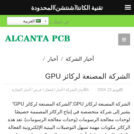
تقنية الكانتا(شنتشن)المحدودة
العربية
عن
اتصال
|
أخبار الشركة
أخبار
إشعار
عرض
أخبار
الشركة المصنعة لركائز GPU
التجارة
يونيو 22, 2024
أخبار الشركة
/
أخبار
/
إشعار
/
عرض
/
أخبار التجارة
الشركة المصنعة لركائز GPU.”الشركة المصنعة لركائز GPU”
يشير إلى شركة متخصصة في إنتاج الركائز المصممة خصيصًا
لوحدات معالجة الرسومات (وحدات معالجة الرسومات). تعد هذه
الركائز مكونات مهمة تسهل التوصيلات البينية الإلكترونية الفعالة