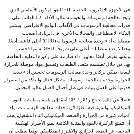
في الأجهزة الإلكترونية الحديثة, GPU هو المكون الأساسي الذي
يتيح معالجة الرسومات والحوسبة عالية الأداء. كما الطلب على
قدرات معالجة الرسومات في الألعاب, الواقع الافتراضي, يستمر
الذكاء الاصطناعي والمجالات الأخرى في الزيادة, أصبحت
متطلبات أداء وحدة معالجة الرسومات (GPU) أعلى فأعلى أيضًا.
وهذا لا يضع متطلبات أعلى على شريحة GPU نفسها فحسب,
ولكنها تفرض أيضًا معايير أداء صارمة على ركيزة التغليف الخاصة
بها. من خلال تصميمه متعدد الطبقات وتطبيق مواد موصلة للحرارة
للغاية, يمكن لركائز وحدة معالجة الرسومات تحسين أداء تبديد
الحرارة لوحدة معالجة الرسومات بشكل فعال والتأكد من استمرار
قدرتها على العمل بثبات في ظل أحمال العمل عالية التحميل.
فضلاً عن ذلك, تحتاج ركائز GPU أيضًا إلى تلبية متطلبات القوة
الميكانيكية والموثوقية. نظرًا لأن وحدات معالجة الرسومات تولد
كميات كبيرة من الحرارة والضغط الميكانيكي أثناء التشغيل, يجب
أن تتمتع الركيزة بالقوة والمتانة الكافية لمنع الأضرار الهيكلية
الناجمة عن التمدد الحراري والاهتزاز الميكانيكي. وهذا يتطلب أن