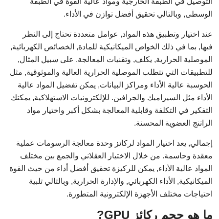
التوصيل في الطبقة الخارجية ومواد عالية القوة في الطبقة
الوسطى, وبالتالي تحقيق أفضل توازن في الأداء.
عند اختيار وتطبيق هذه المواد, عوامل متعددة تحتاج إلى النظر
فيها, بما في ذلك الخواص الميكانيكية للمادة, الخصائص الكهربائية,
الموصلية الحرارية, يكلف, وتقنيات المعالجة. على سبيل المثال,
للتطبيقات التي تتطلب الموصلية الحرارية العالية والموثوقية, مثل
الحوسبة عالية الأداء ومراكز البيانات, يمكن تفضيل المواد عالية
الأداء مثل السيراميك والجرافين. للإلكترونيات الاستهلاكية, يمكنك
التفكير في التكلفة وقابلية المعالجة بشكل أكبر واختيار مواد
الراتنج العضوية المحسنة.
إجمالي, يعد اختيار المواد لركائز وحدة معالجة الرسومات عملية
معقدة وحاسمة. من خلال الاختيار العقلاني والجمع بين مختلف
المواد عالية الأداء, يمكن للركيزة تحقيق أفضل أداء من حيث القوة
الميكانيكية, الأداء الكهربائي, والإدارة الحرارية, وبالتالي تلبية
احتياجات مختلف الأجهزة الإلكترونية المتطورة.
ما هو حجم ركائز GPU?