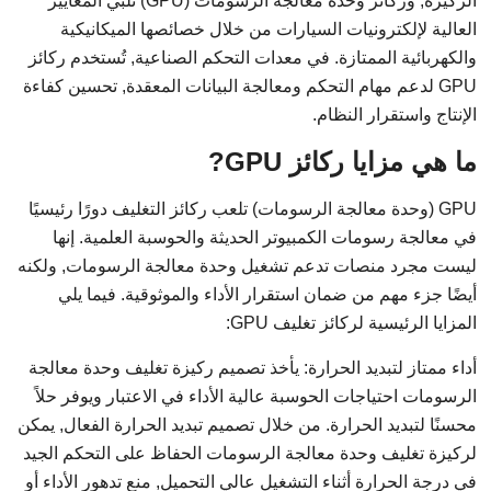
الركيزة, وركائز وحدة معالجة الرسومات (GPU) تلبي المعايير
العالية لإلكترونيات السيارات من خلال خصائصها الميكانيكية
والكهربائية الممتازة. في معدات التحكم الصناعية, تُستخدم ركائز
GPU لدعم مهام التحكم ومعالجة البيانات المعقدة, تحسين كفاءة
الإنتاج واستقرار النظام.
ما هي مزايا ركائز GPU?
GPU (وحدة معالجة الرسومات) تلعب ركائز التغليف دورًا رئيسيًا
في معالجة رسومات الكمبيوتر الحديثة والحوسبة العلمية. إنها
ليست مجرد منصات تدعم تشغيل وحدة معالجة الرسومات, ولكنه
أيضًا جزء مهم من ضمان استقرار الأداء والموثوقية. فيما يلي
المزايا الرئيسية لركائز تغليف GPU:
أداء ممتاز لتبديد الحرارة: يأخذ تصميم ركيزة تغليف وحدة معالجة
الرسومات احتياجات الحوسبة عالية الأداء في الاعتبار ويوفر حلاً
محسنًا لتبديد الحرارة. من خلال تصميم تبديد الحرارة الفعال, يمكن
لركيزة تغليف وحدة معالجة الرسومات الحفاظ على التحكم الجيد
في درجة الحرارة أثناء التشغيل عالي التحميل, منع تدهور الأداء أو