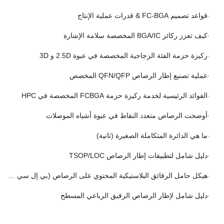
قواعد تصميم FC-BGA & قدرات عملية الإنتاج
كيف تعزز ركائز BGA/IC المخصصة سلامة الإشارة
ركيزة حزمة الفئة الزجاجية المخصصة في عبوة 2.5D و 3D
عملية تصنيع إطار الرصاص QFN/QFP المخصص
الفوائد الرئيسية لخدمة ركيزة حزمة FCBGA المخصصة في HPC
أوضحت الرصاص متعدد النقاط في عبوة أشباه الموصلات
ما هي الدائرة المتكاملة الصغيرة (ثانية)
دليل شامل لتطبيقات إطار الرصاص TSOP/LOC
هيكل حامل الرقائق البلاستيكية المحتوي على الرصاص (بي إل سي سي) إطار الرصاص
دليل شامل لإطار الرصاص الرقيق الرباعي المسطح