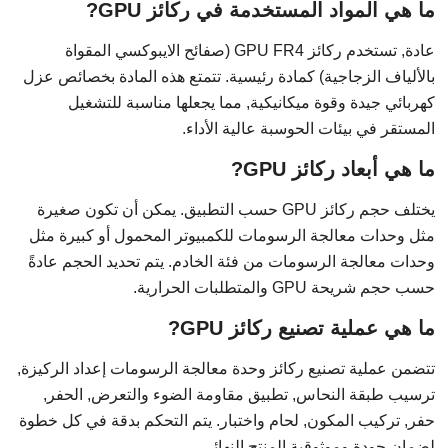
ما هي المواد المستخدمة في ركائز GPU?
عادة, تستخدم ركائز GPU FR4 (صفائح الايبوكسي المقواة
بالألياف الزجاجية) كمادة رئيسية. تتمتع هذه المادة بخصائص عزل
كهربائي جيدة وقوة ميكانيكية, مما يجعلها مناسبة للتشغيل
المستقر في بيئات الحوسبة عالية الأداء.
ما هي أبعاد ركائز GPU?
يختلف حجم ركائز GPU حسب التطبيق. يمكن أن تكون صغيرة
مثل وحدات معالجة الرسومات للكمبيوتر المحمول أو كبيرة مثل
وحدات معالجة الرسومات من فئة الخادم. يتم تحديد الحجم عادةً
حسب حجم شريحة GPU والمتطلبات الحرارية.
ما هي عملية تصنيع ركائز GPU?
تتضمن عملية تصنيع ركائز وحدة معالجة الرسومات إعداد الركيزة,
ترسيب طبقة النحاس, تطبيق مقاومة الضوء والتعرض, الحفر,
حفر, تركيب المكون, لحام واختبار. يتم التحكم بدقة في كل خطوة
لضمان جودة وموثوقية المنتج النهائي.