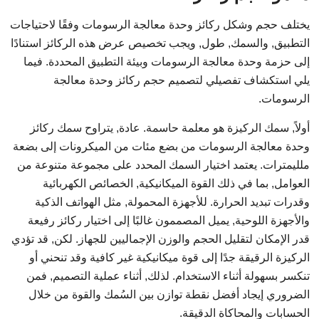
يختلف حجم وشكل ركائز وحدة معالجة الرسومات وفقًا لاحتياجات
التطبيق, والسمك, طول, ويجب تخصيص عرض هذه الركائز استنادًا
إلى حزمة وحدة معالجة الرسومات وبيئة التطبيق المحددة. فيما
يلي استكشاف تفصيلي لتصميم حجم ركائز وحدة معالجة
الرسومات.
أولاً, سمك الركيزة هو معلمة حاسمة. عادة, يتراوح سمك ركائز
وحدة معالجة الرسومات من بضع مئات من الميكرونات إلى بضعة
ملليمترات. يعتمد اختيار السمك المحدد على مجموعة متنوعة من
العوامل, بما في ذلك القوة الميكانيكية, الخصائص الكهربائية
وقدرات تبديد الحرارة. للأجهزة المحمولة, مثل الهواتف الذكية
والأجهزة اللوحية, يميل المصممون غالبًا إلى اختيار ركائز رفيعة
قدر الإمكان لتقليل الحجم والوزن الإجماليين للجهاز. لكن, قد تؤدي
الركيزة الرقيقة جدًا إلى قوة ميكانيكية غير كافية وقد تنحني أو
تنكسر بسهولة أثناء الاستخدام. لذلك, أثناء عملية التصميم, فمن
الضروري إيجاد أفضل نقطة توازن بين السُمك والقوة من خلال
الحسابات والمحاكاة الدقيقة.