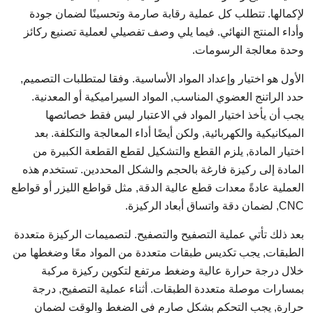
لإكمالها. تتطلب كل عملية رقابة صارمة وتحسينًا لضمان جودة
وأداء المنتج النهائي. فيما يلي وصف تفصيلي لعملية تصنيع ركائز
وحدة معالجة الرسومات.
الأول هو اختيار وإعداد المواد الأساسية. وفقا لمتطلبات التصميم,
حدد الراتنج العضوي المناسب, المواد السيراميكية أو المعدنية.
يجب أن يأخذ اختيار المواد في الاعتبار ليس فقط خصائصها
الميكانيكية والكهربائية, ولكن أيضًا أداء المعالجة والتكلفة. بعد
اختيار المادة, يلزم القطع والتشكيل لقطع القطعة الكبيرة من
المادة إلى ركيزة فارغة بالحجم والشكل المحددين. تستخدم هذه
العملية عادةً معدات قطع عالية الدقة, مثل قواطع الليزر أو قواطع
CNC, لضمان دقة واتساق أبعاد الركيزة.
بعد ذلك تأتي عملية التصفيح والتصفيح. لتصميمات الركيزة متعددة
الطبقات, يجب تكديس طبقات متعددة من المواد معًا وضغطها من
خلال درجة حرارة عالية وضغط مرتفع لتكوين ركيزة مركبة
بمسارات موصلة متعددة الطبقات. أثناء عملية التصفيح, درجة
حرارة, يجب التحكم بشكل صارم في الضغط والوقت لضمان